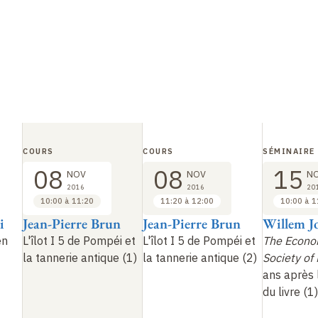
COURS
COURS
SÉMINAIRE
08
08
15
NOV
NOV
N
2016
2016
20
10:00 à 11:20
11:20 à 12:00
10:00 à 1
i
Jean-Pierre Brun
Jean-Pierre Brun
Willem 
en
L'îlot I 5 de Pompéi et
L'îlot I 5 de Pompéi et
The Econo
la tannerie antique (1)
la tannerie antique (2)
Society of
ans après 
du livre (1)