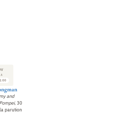
SÉMINAIRE
SÉMINAIRE
SÉ
15
22
OV
NOV
NOV
16
2016
2016
1:00
11:00 à 12:00
10:00 à 11:00
Jongman
Willem Jongman
Yolanda Peña
Je
my and
The Economy and
Les productions
Le
 Pompei
, 30
Society of Pompei
, 30
artisanales et
ar
la parution
ans après la parution
agricoles dans les
ag
du livre (2)
villes romaines
vi
d'Espagne
: bila…
d'