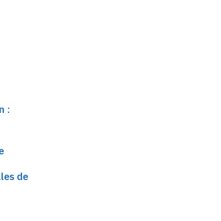
n :
e
ales de