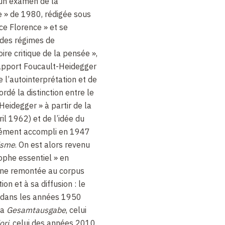
 un examen de la
e » de 1980, rédigée sous
e Florence » et se
 des régimes de
oire critique de la pensée »,
rapport Foucault-Heidegger
 l’autointerprétation et de
ordé la distinction entre le
Heidegger » à partir de la
ril 1962) et de l’idée du
sément accompli en 1947
isme
. On est alors revenu
sophe essentiel » en
’une remontée au corpus
ion et à sa diffusion : le
 dans les années 1950
la
Gesamtausgabe
, celui
ori
, celui des années 2010.