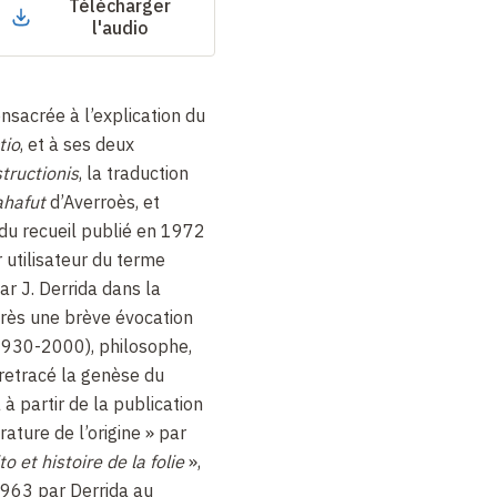
Télécharger
l'audio
nsacrée à l’explication du
tio
, et à ses deux
tructionis
, la traduction
ahafut
d’Averroès, et
re du recueil publié en 1972
 utilisateur du terme
ar J. Derrida dans la
rès une brève évocation
(1930-2000), philosophe,
 retracé la genèse du
à partir de la publication
rature de l’origine » par
to et histoire de la folie
»,
963 par Derrida au