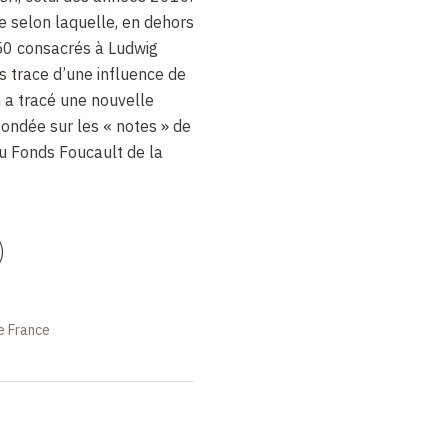
e selon laquelle, en dehors
50 consacrés à Ludwig
as trace d’une influence de
 a tracé une nouvelle
ondée sur les « notes » de
u Fonds Foucault de la
)
e France