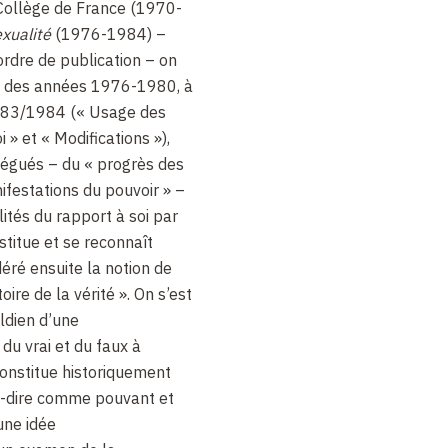
 Collège de France (1970-
exualité
(1976-1984) –
rdre de publication – on
nt des années 1976-1980, à
1983/1984 (« Usage des
i » et « Modifications »),
légués – du « progrès des
festations du pouvoir » –
ités du rapport à soi par
nstitue et se reconnaît
éré ensuite la notion de
toire de la vérité ». On s’est
ldien d’une
 du vrai et du faux à
constitue historiquement
à-dire comme pouvant et
une idée