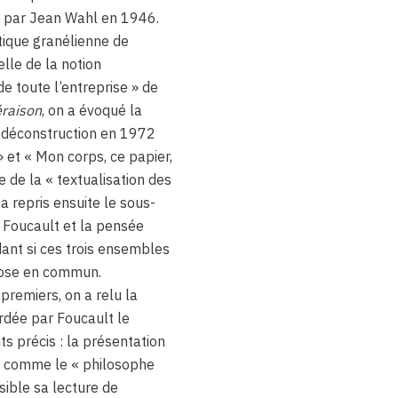
 par Jean Wahl en 1946.
itique granélienne de
elle de la notion
 toute l’entreprise » de
éraison
, on a évoqué la
a déconstruction en 1972
 et « Mon corps, ce papier,
ue de la « textualisation des
 a repris ensuite le sous-
, Foucault et la pensée
ant si ces trois ensembles
hose en commun.
remiers, on a relu la
ordée par Foucault le
s précis : la présentation
r comme le « philosophe
sible sa lecture de