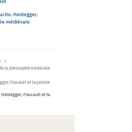
ale
uctio. Heidegger,
sée médiévale
s
e de la philosophie médiévale
egger, Foucault et la pensée
 Heidegger, Foucault et la