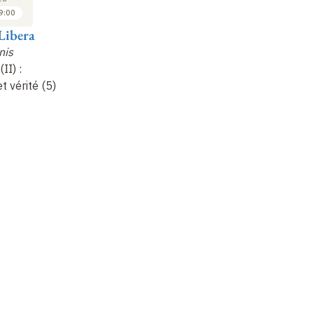
9:00
17:00 à 19:00
17:00 à 19:00
Libera
Alain de Libera
Alain de Libera
Al
nis
Destructionis
Destructionis
De
(II)
:
destructio
(II)
:
destructio
(II)
:
de
t vérité (5)
existence et vérité (6)
existence et vérité (7)
ex