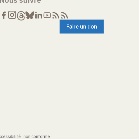
Nous suivre
Faire un don
cessibilité : non conforme