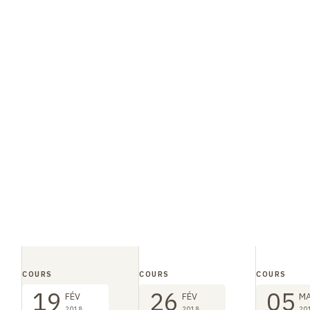
COURS
COURS
COURS
19
26
05
FÉV
FÉV
M
2018
2018
20