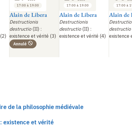
17:00 à 19:00
17:00 à 19:00
17:00 à 1
Alain de Libera
Alain de Libera
Alain de 
Destructionis
Destructionis
Destructio
destructio
(II)
:
destructio
(II)
:
destructio
 (2)
existence et vérité (3)
existence et vérité (4)
existence e
Annulé
oire de la philosophie médiévale
: existence et vérité