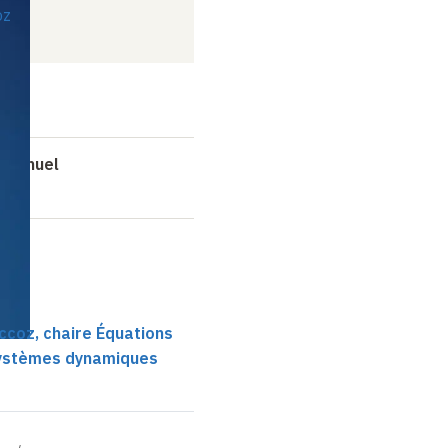
oz
é annuel
ccoz, chaire Équations
 systèmes dynamiques