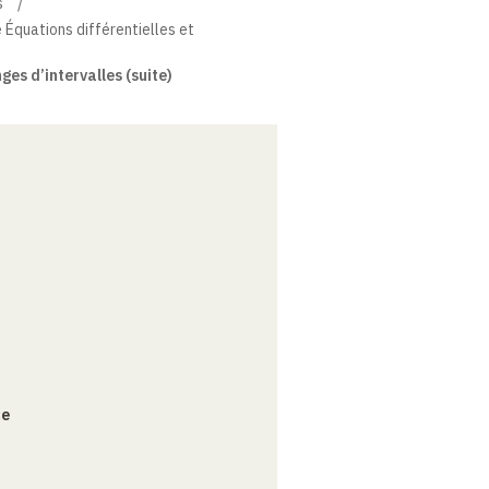
s
 Équations différentielles et
es d’intervalles (suite)
ce