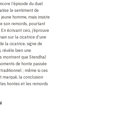
ncore l’épisode du duel
matise le sentiment de
 jeune homme, mais insiste
 de son remords, pourtant
 En écrivant ceci, j’éprouve
ain sur la cicatrice d’une
e la cicatrice, signe de
, révèle bien une
es montrent que Stendhal
 moments de honte passée
traditionnel ; même si ces
t marqué, la conclusion
e les hontes et les remords
 moments de honte durable.
mé
’an dernier d’évoquer
 en fleurs
où le narrateur