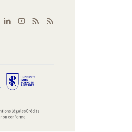
ntions légales
Crédits
: non conforme