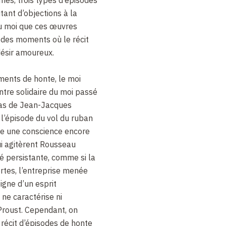
utant d’objections à la
du moi que ces œuvres
t des moments où le récit
 désir amoureux.
ments de honte, le moi
ntre solidaire du moi passé
 cas de Jean-Jacques
l’épisode du vol du ruban
le une conscience encore
i agitèrent Rousseau
té persistante, comme si la
ertes, l’entreprise menée
igne d’un esprit
 ne caractérise ni
 Proust. Cependant, on
 récit d’épisodes de honte