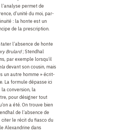
t l’analyse permet de
nce, d’unité du moi, par-
inuité : la honte est un
ncipe de la prescription.
stater l’absence de honte
nry Brulard
; Stendhal
ns, par exemple lorsqu’il
ela
devant son cousin, mais
uis un autre homme » écrit-
de. La formule dépasse ici
t la conversion, la
être, pour désigner tout
u’on a été. On trouve bien
endhal de l’absence de
citer le récit du fiasco du
le Alexandrine dans