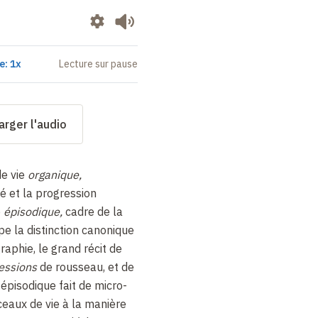
e: 1x
Lecture sur pause
arger l'audio
de vie
organique,
té et la progression
e
épisodique,
cadre de la
pe la distinction canonique
raphie, le grand récit de
essions
de rousseau, et de
t épisodique fait de micro-
ceaux de vie à la manière