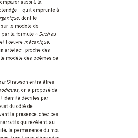
comparer aussi à la
oleridge – qu’il emprunte à
rganique,
dont le
 sur le modèle de
e par la formule
« Such as
et l’œuvre
mécanique,
un artefact, proche des
ur le modèle des poèmes de
 par Strawson entre êtres
sodiques,
on a proposé de
l’identité décrites par
oust du côté de
rvant la présence, chez ces
arratifs qui révèlent, au
ité, la permanence du moi.
mes, trois types d’épisodes