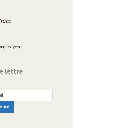
France
ur les lycées
e lettre
il