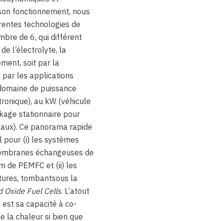
 son fonctionnement, nous
rentes technologies de
mbre de 6, qui différent
de l’électrolyte, la
ment, soit par la
par les applications
 domaine de puissance
tronique), au kW (véhicule
kage stationnaire pour
itaux). Ce panorama rapide
l pour (i) les systèmes
embranes échangeuses de
 de PEMFC et (ii) les
ures, tombantsous la
d Oxide Fuel Cells
. L’atout
 est sa capacité à co-
de la chaleur si bien que