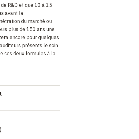
e de R&D et que 10 à 15
es avant la
énétration du marché ou
puis plus de 150 ans une
stera encore pour quelques
 auditeurs présents le soin
 de ces deux formules à la
t
)