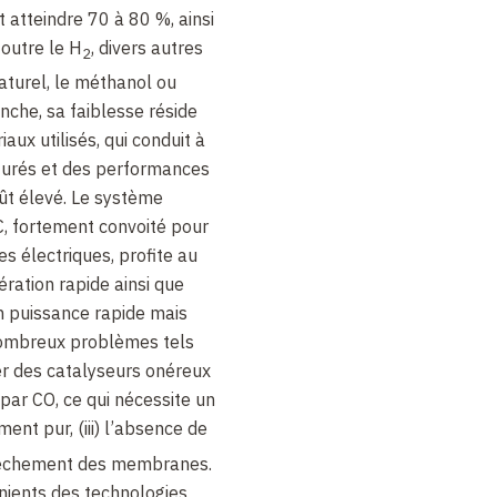
atteindre 70 à 80 %, ainsi
, outre le H
, divers autres
2
aturel, le méthanol ou
nche, sa faiblesse réside
iaux utilisés, qui conduit à
turés et des performances
ût élevé. Le système
 fortement convoité pour
es électriques, profite au
ération rapide ainsi que
 puissance rapide mais
 nombreux problèmes tels
iser des catalyseurs onéreux
 par CO, ce qui nécessite un
ent pur, (iii) l’absence de
ssèchement des membranes.
nients des technologies