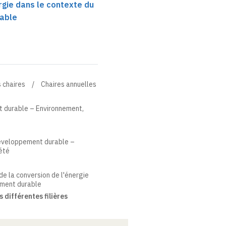
rgie dans le contexte du
able
 chaires
Chaires annuelles
 durable – Environnement,
Développement durable –
été
de la conversion de l'énergie
ement durable
 différentes filières