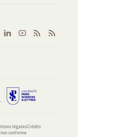
ntions légales
Crédits
: non conforme