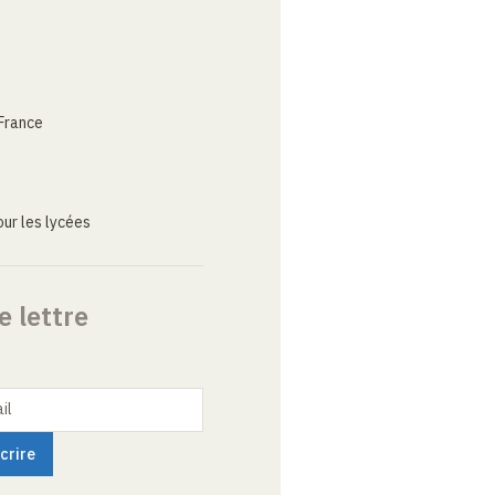
France
ur les lycées
e lettre
il