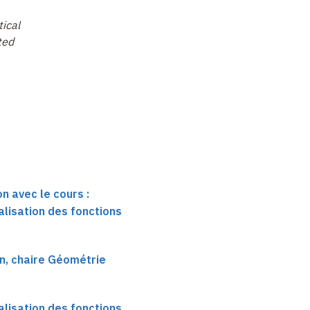
ical
ted
n avec le cours :
alisation des fonctions
n, chaire Géométrie
alisation des fonctions