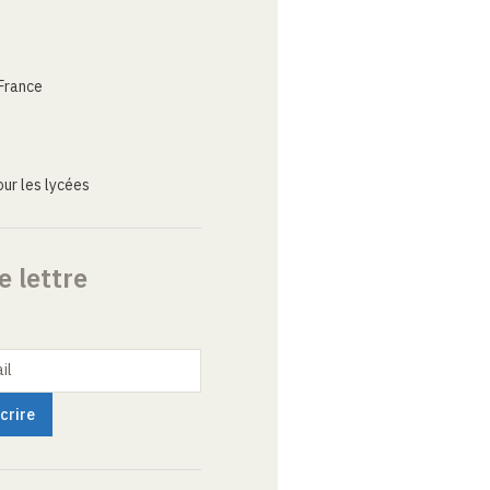
. Bien que rassemblant peu
ation donnerait une
de décussation spécifique
France
ur les lycées
e lettre
il