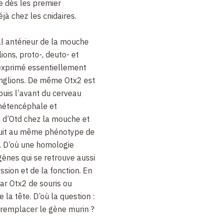
e dès les premier
jà chez les cnidaires.
l antérieur de la mouche
ions, proto-, deuto- et
 exprimé essentiellement
nglions. De même Otx2 est
puis l’avant du cerveau
 métencéphale et
 d’Otd chez la mouche et
duit au même phénotype de
. D’où une homologie
gènes qui se retrouve aussi
ssion et de la fonction. En
par Otx2 de souris ou
la tête. D’où la question :
 remplacer le gène murin ?
nsère juste les séquences