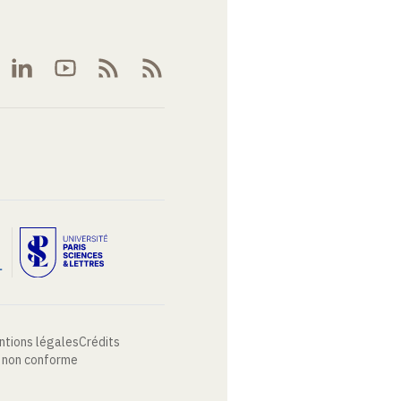
ntions légales
Crédits
: non conforme