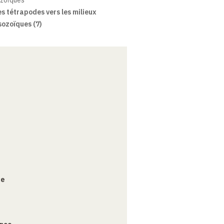
ozoïques
s tétrapodes vers les milieux
sozoïques (7)
ce