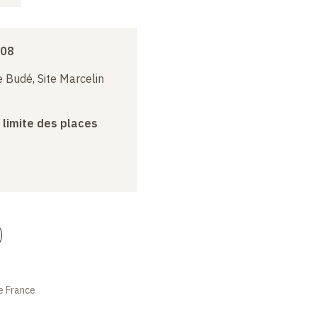
008
 Budé, Site Marcelin
a limite des places
)
e France