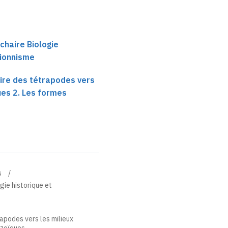
chaire Biologie
tionnisme
ire des tétrapodes vers
ues 2. Les formes
s
gie historique et
rapodes vers les milieux