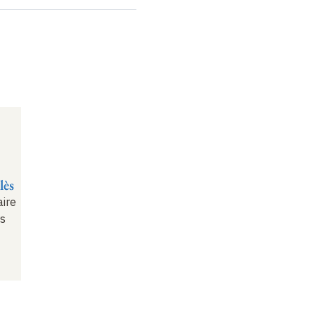
lès
aire
rs