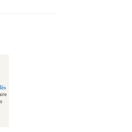
lès
aire
rs