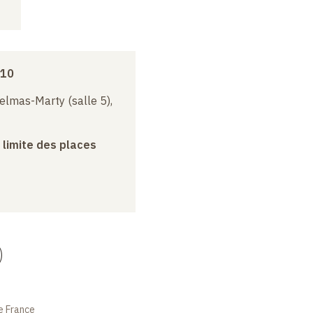
010
elmas-Marty (salle 5),
a limite des places
)
e France