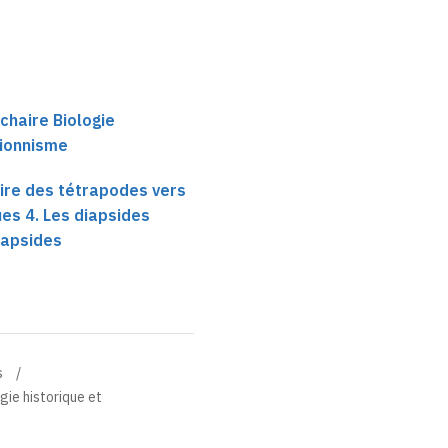
chaire Biologie
tionnisme
ire des tétrapodes vers
ues 4. Les diapsides
anapsides
s
gie historique et