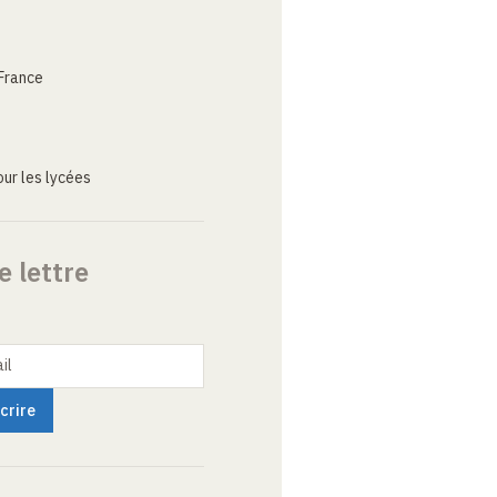
France
ur les lycées
e lettre
il