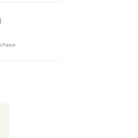
)
e France