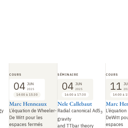
COURS
SÉMINAIRE
COURS
04
04
11
JUN
JUN
JU
2025
2025
20
14:00 à 15:30
16:00 à 17:30
14:00 à 1
Marc Henneaux
Nele Callebaut
Marc He
gy
L’équation de Wheeler-
Radial canonical AdS
L’équation
3
De Witt pour les
DeWitt pou
gravity
espaces fermés
espaces
and TTbar
theory