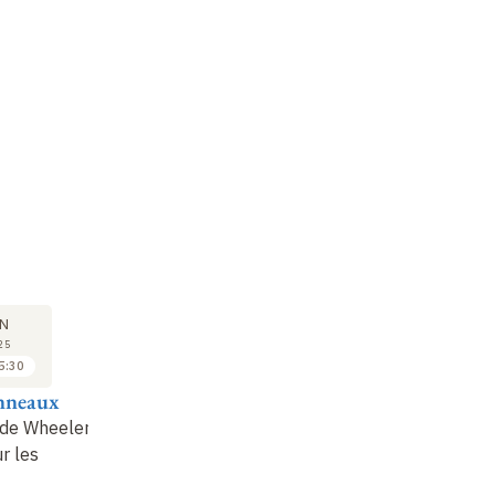
SÉMINAIRE
COURS
SÉ
11
18
N
JUN
JUN
25
2025
2025
5:30
16:00 à 17:30
14:00 à 15:30
nneaux
Dionysios Anninos
Marc Henneaux
Mi
 de Wheeler-
Cosmological 'Ising'
L’équation de Wheeler-
AI
r les
Models
DeWitt pour les
Th
espaces
St