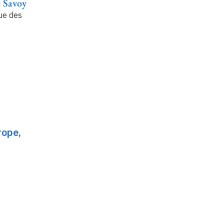
e Savoy
Bénédicte Savoy
Bénédicte Savoy
Bé
ue des
Dedans Dehors
Guerres mondiales
Fé
rope,