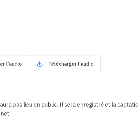
er l'audio
Télécharger l'audio
ura pas lieu en public. Il sera enregistré et la captati
rnet.