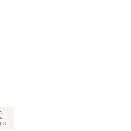
COURS
COURS
CO
14
21
N
JUN
JUN
21
2021
2021
1:00
10:00 à 11:00
10:00 à 11:00