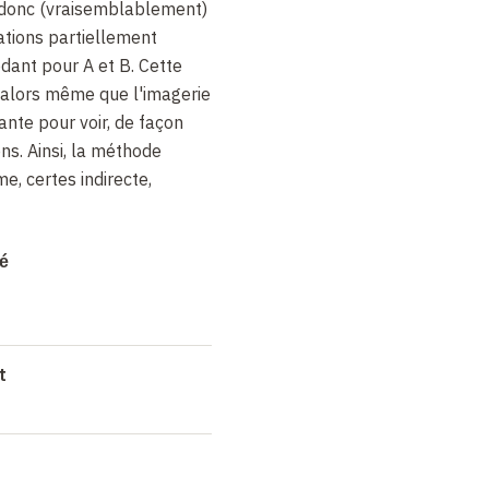
B, donc (vraisemblablement)
ations partiellement
dant pour A et B. Cette
, alors même que l'imagerie
sante pour voir, de façon
ns. Ainsi, la méthode
e, certes indirecte,
n permet d'étudier la
mé
e stimuli pour une région
de codage de l'information,
tions du stimulus
pas comme une répétition.
t
mporal ventral, par
 la même image à des
erver une adaptation
it Grill-Spector, Patrick