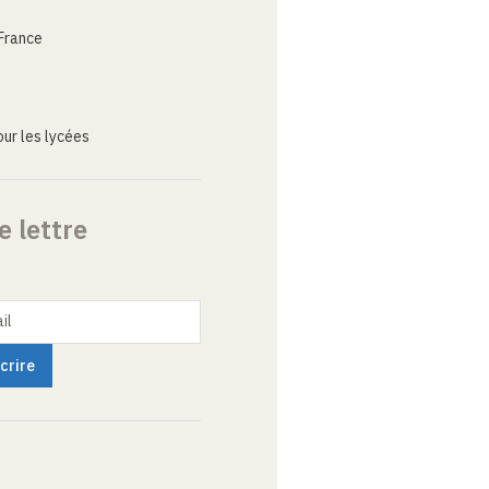
France
ur les lycées
e lettre
il