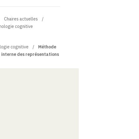
les elle n'était pas valide.
Chaires actuelles
hologie cognitive
logie cognitive
Méthode
 interne des représentations