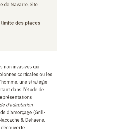
e de Navarre, Site
a limite des places
 non invasives qui
olonnes corticales ou les
l'homme, une stratégie
rtant dans l'étude de
 représentations
e d'adaptation
,
e d'amorçage (Grill-
 Naccache & Dehaene,
a découverte