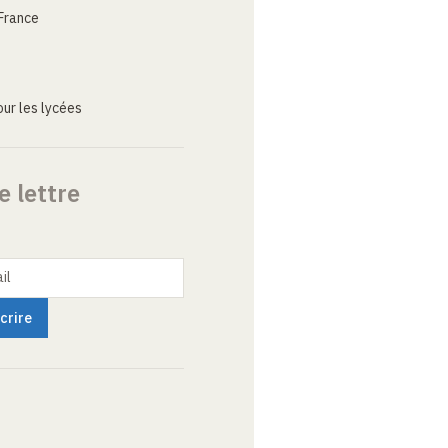
France
ur les lycées
e lettre
il