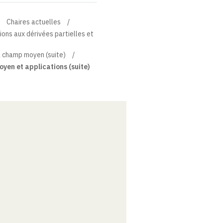
Chaires actuelles
tions aux dérivées partielles et
à champ moyen (suite)
yen et applications (suite)