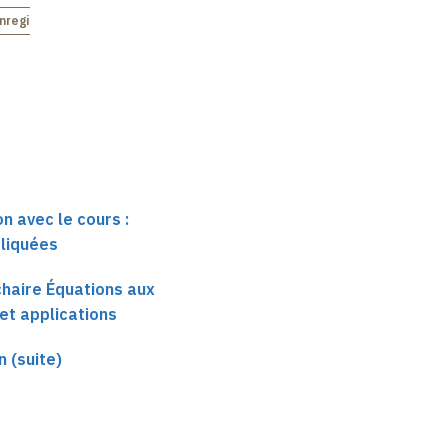
nregistré
n avec le cours :
liquées
 chaire Équations aux
 et applications
 (suite)