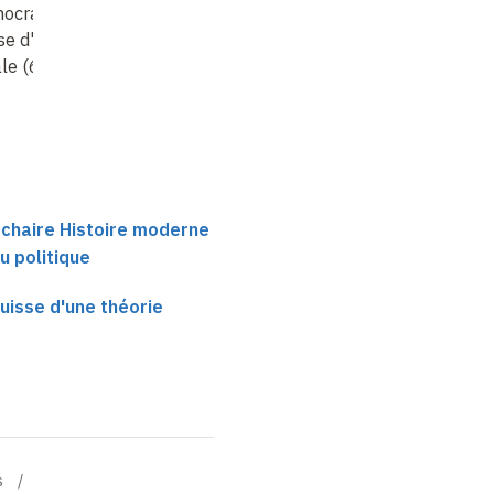
ocratie
:
La démocratie
:
La démocratie
:
se d'une théorie
esquisse d'une théorie
esquisse d'une théori
le (6)
générale (7)
générale (8)
 chaire Histoire moderne
u politique
uisse d'une théorie
s