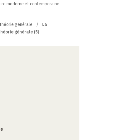
toire moderne et contemporaine
 théorie générale
La
héorie générale (5)
ce