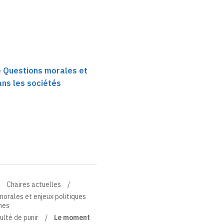
re Questions morales et
ans les sociétés
Chaires actuelles
 morales et enjeux politiques
nes
ulté de punir
Le moment