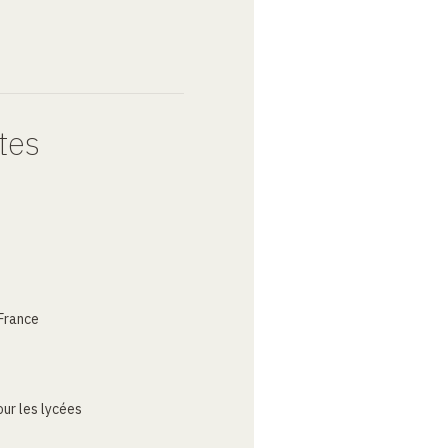
tes
France
ur les lycées