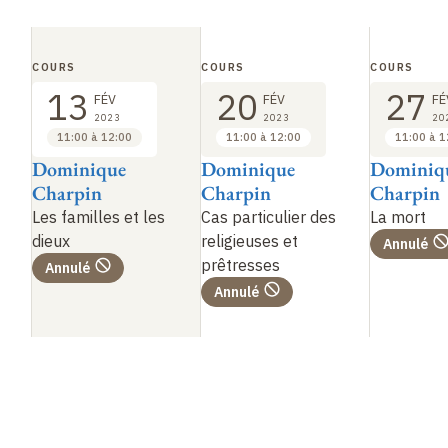
COURS
COURS
COURS
13
20
27
FÉV
FÉV
FÉ
2023
2023
20
11:00 à 12:00
11:00 à 12:00
11:00 à 1
Dominique
Dominique
Dominiq
Charpin
Charpin
Charpin
Les familles et les
Cas particulier des
La mort
dieux
religieuses et
Annulé
prêtresses
Annulé
Annulé