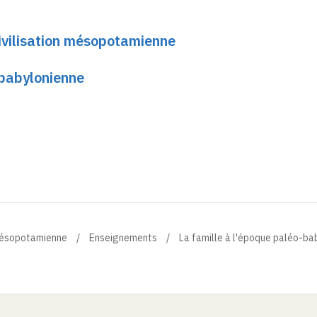
ivilisation mésopotamienne
-babylonienne
 mésopotamienne
Enseignements
La famille à l'époque paléo-ba