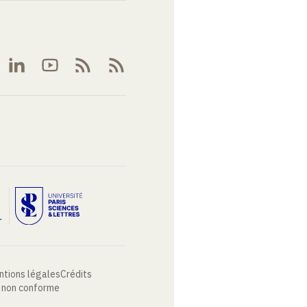
ntions légales
Crédits
: non conforme