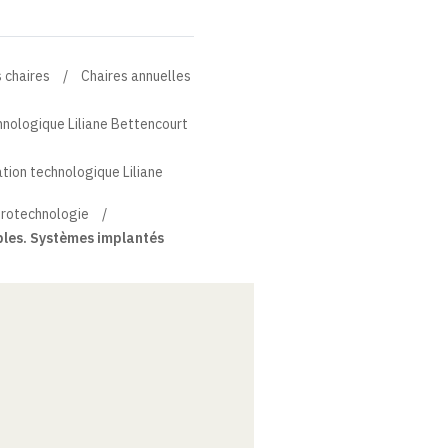
 chaires
Chaires annuelles
hnologique Liliane Bettencourt
ation technologique Liliane
urotechnologie
les. Systèmes implantés