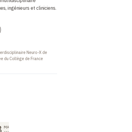
ultidisciplinaire
s, ingénieurs et cliniciens.
)
nterdisciplinaire Neuro-X de
tée du Collège de France
COURS
COURS
3
17
24
MAI
MAI
MAI