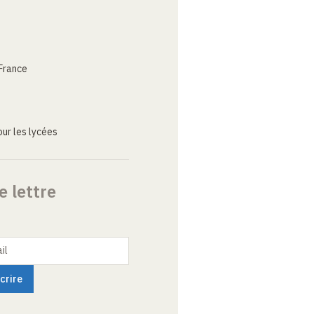
France
ur les lycées
e lettre
il