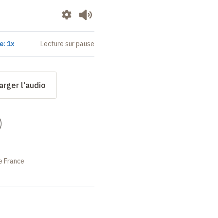
e: 1x
Lecture sur pause
arger l'audio
)
e France