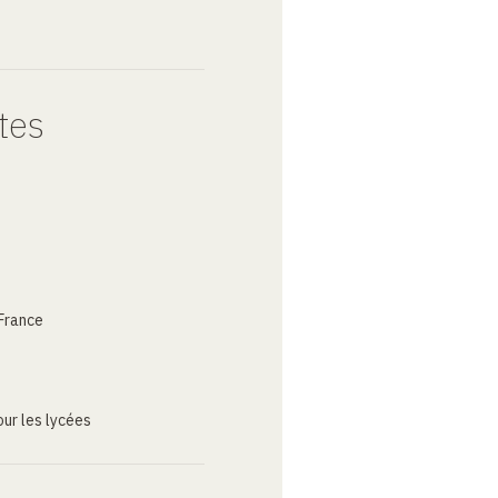
tes
France
ur les lycées