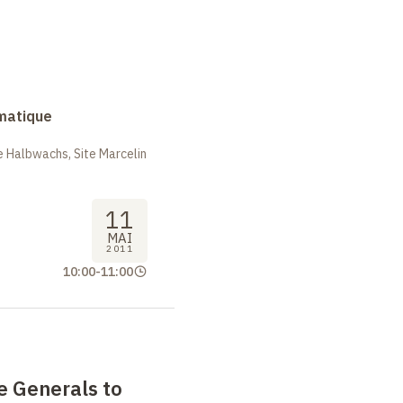
rmatique
 Halbwachs, Site Marcelin
11
MAI
2011
10:00
-
11:00
e Generals to