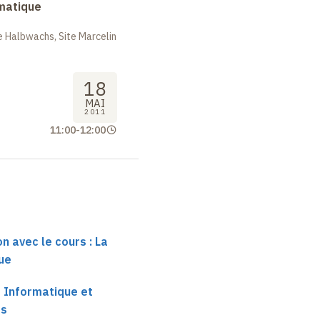
rmatique
 Halbwachs, Site Marcelin
18
MAI
2011
11:00
-
12:00
n avec le cours : La
ue
e Informatique et
es