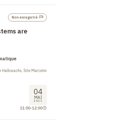
Non enregistré
stems are
rmatique
 Halbwachs, Site Marcelin
04
MAI
2011
11:00
-
12:00