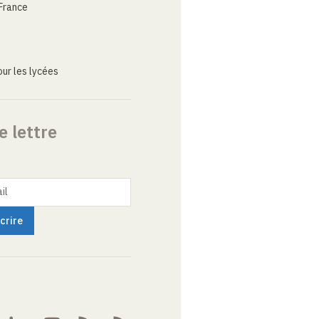
France
ur les lycées
e lettre
il