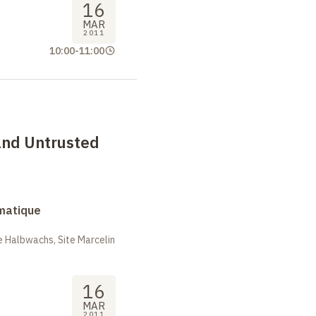
16
MAR
2011
10:00
-
11:00
and Untrusted
rmatique
 Halbwachs, Site Marcelin
16
MAR
2011