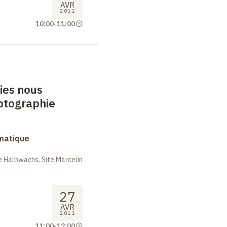
AVR
2011
10:00
-
11:00
ies nous
ptographie
rmatique
 Halbwachs, Site Marcelin
27
AVR
2011
11:00
-
12:00