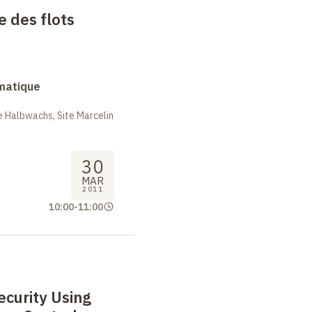
e des flots
rmatique
 Halbwachs, Site Marcelin
30
MAR
2011
10:00
-
11:00
ecurity Using