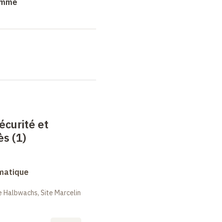
ramme
écurité et
ès (1)
rmatique
 Halbwachs, Site Marcelin