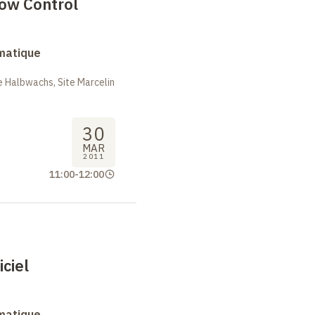
low Control
rmatique
 Halbwachs, Site Marcelin
30
MAR
2011
11:00
-
12:00
iciel
rmatique