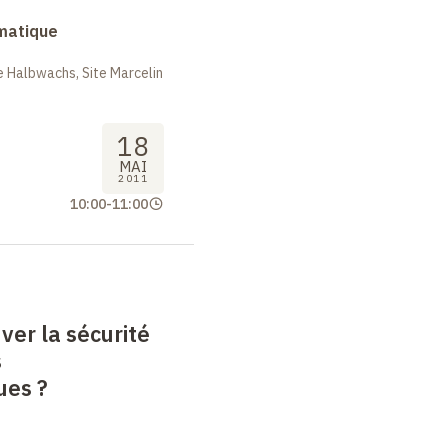
rmatique
 Halbwachs, Site Marcelin
18
MAI
2011
10:00
-
11:00
er la sécurité
s
ues
?