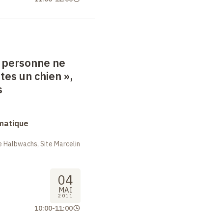
, personne ne
êtes un chien
»,
s
rmatique
 Halbwachs, Site Marcelin
04
MAI
2011
10:00
-
11:00