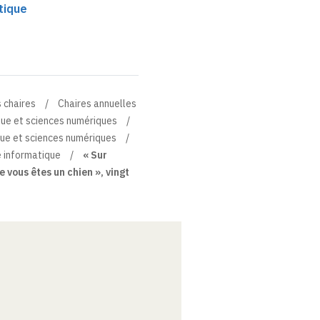
tique
 chaires
Chaires annuelles
que et sciences numériques
que et sciences numériques
é informatique
« Sur
 vous êtes un chien », vingt