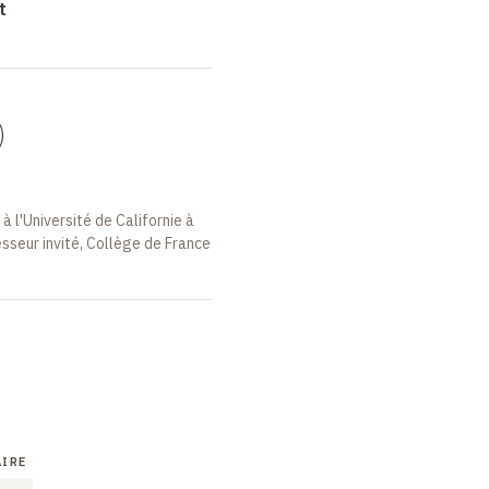
t
)
à l'Université de Californie à
sseur invité, Collège de France
IRE
COURS
SÉMINAIRE