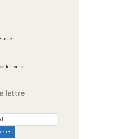
France
ur les lycées
e lettre
il