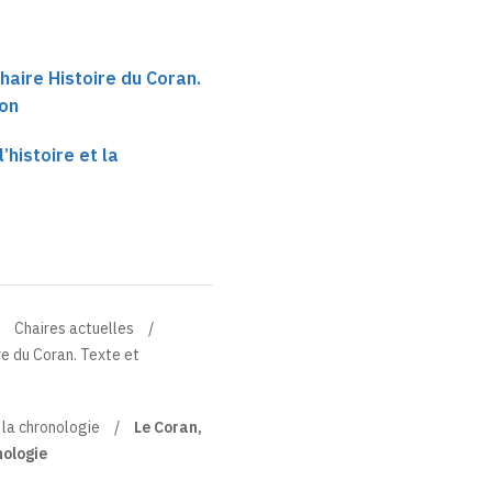
haire Histoire du Coran.
ion
’histoire et la
Chaires actuelles
re du Coran. Texte et
t la chronologie
Le Coran,
nologie