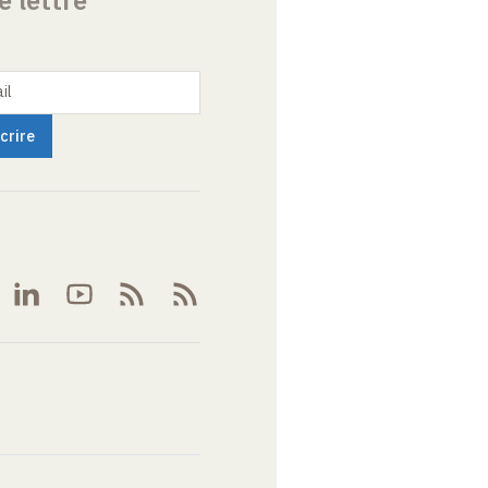
e lettre
il