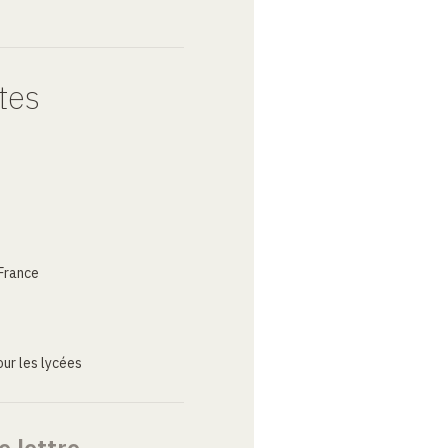
tes
France
ur les lycées