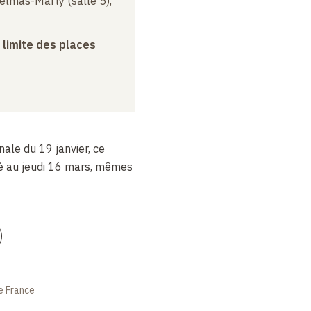
elmas-Marty (salle 5),
a limite des places
nale du 19 janvier, ce
té au jeudi 16 mars, mêmes
)
e France