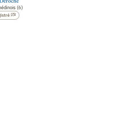
 Déroche
François Déroche
François Déroche
Fr
édinois
(6)
Le Coran médinois
(7)
Le Coran médinois
(8)
Le
istré
Non enregistré
Non enregistré