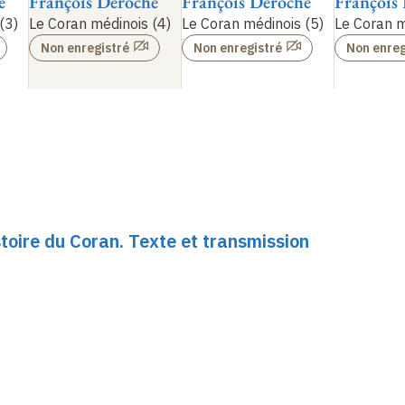
e
François Déroche
François Déroche
François
(3)
Le Coran médinois
(4)
Le Coran médinois
(5)
Le Coran m
Non enregistré
Non enregistré
Non enreg
toire du Coran. Texte et transmission