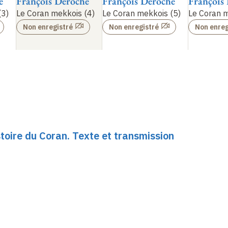
e
François Déroche
François Déroche
François
(3)
Le Coran mekkois (4)
Le Coran mekkois (5)
Le Coran m
Non enregistré
Non enregistré
Non enreg
toire du Coran. Texte et transmission