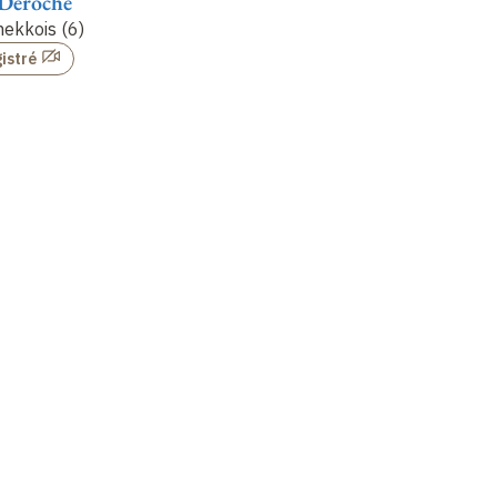
 Déroche
François Déroche
François Déroche
Fr
ekkois (6)
Le Coran mekkois (7)
Le Coran mekkois (8)
Le
istré
Non enregistré
Non enregistré