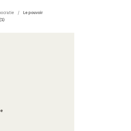
mocratie
Le pouvoir
(1)
ce