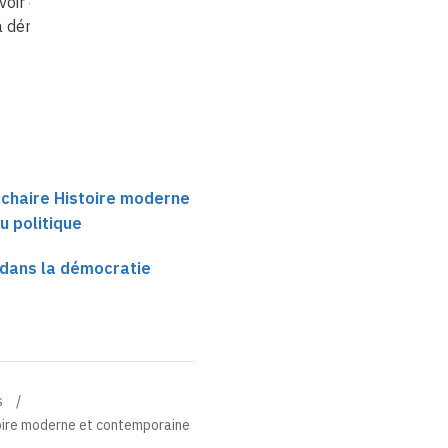
voir exécutif
Le pouvoir exécutif
Le pouvoir exécutif
a démocratie (3)
dans la démocratie (4)
dans la démocratie (5
 chaire Histoire moderne
u politique
 dans la démocratie
s
toire moderne et contemporaine