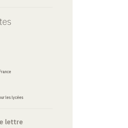
tes
France
ur les lycées
e lettre