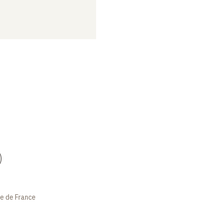
)
ge de France