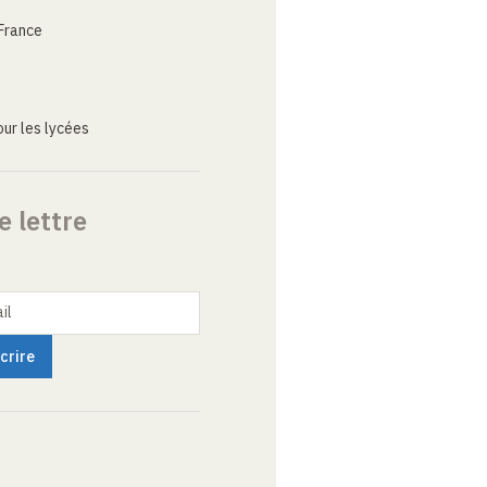
France
ur les lycées
e lettre
il