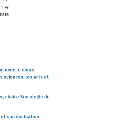
Menger
 le travail ou le
Que nous apprennent
? Point de vue
Le travail, sa valeur et
les expérimentations
riste du travail
son évaluation (6)
sociales
?
n avec le cours :
s sciences, les arts et
r, chaire Sociologie du
r et son évaluation