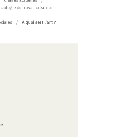
Chaires actuelles
ciologie du travail créateur
ociales
À quoi sert l’art ?
ce