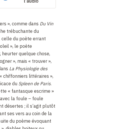
l'audio
niers », comme dans
Du Vin
che trébuchante du
 celle du poète errant
oleil », le poète
r, heurter quelque chose,
gner », mais « trouver »,
 dans
La Physiologie des
chiffonniers littéraires »,
dicace du
Spleen de Paris
.
ette « fantasque escrime »
avec la foule – foule
nt désertes ; il s’agit plutôt
ant ses vers au coin de la
 suite du poème évoquant
 », diables boiteux ou