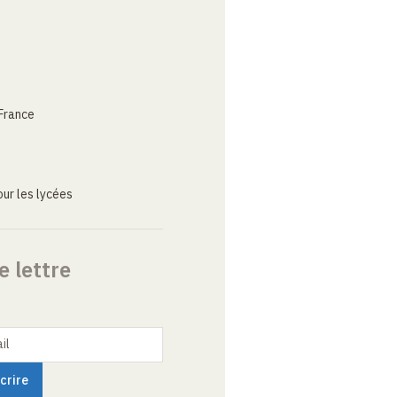
France
ur les lycées
e lettre
il