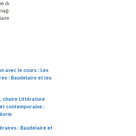
me du
nnage chez
aire
: le sac à
n avec le cours : Les
ires : Baudelaire et les
 chaire Littérature
et contemporaine :
héorie
téraires : Baudelaire et