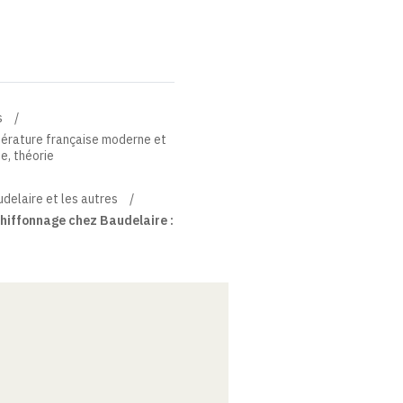
s
térature française moderne et
ue, théorie
audelaire et les autres
hiffonnage chez Baudelaire :