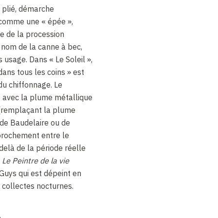
ps plié, démarche
 comme une « épée »,
e de la procession
 nom de la canne à bec,
s usage. Dans « Le Soleil »,
 dans tous les coins » est
du chiffonnage. Le
 avec la plume métallique
 (remplaçant la plume
e de Baudelaire ou de
pprochement entre le
-delà de la période réelle
s
Le Peintre de la vie
 Guys qui est dépeint en
 collectes nocturnes.