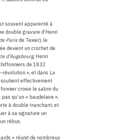
est souvent apparenté à
e double gravure d’Henri
de Paris
de Texier), le
sée devient un crochet de
te d’Augsbourg
, Henri
chiffonniers de 1832
-révolution », et dans
La
i soutient effectivement
ffonnier croise le sabre du
s pas qu’un « baudelaire »,
rte à double tranchant, et
uer à sa signature un
’un rébus.
llards » réunit de nombreux