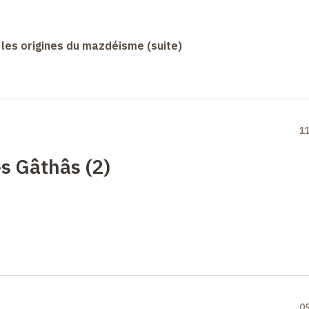
 les origines du mazdéisme (suite)
1
s Gâthâs (2)
0