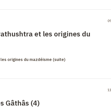
0
athushtra et les origines du
 les origines du mazdéisme (suite)
1
s Gâthâs (4)