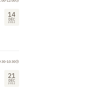
1:00
-
12:00
14
DÉC
2012
9:30
-
10:30
21
DÉC
2012