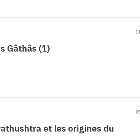
1
s Gâthâs (1)
0
athushtra et les origines du