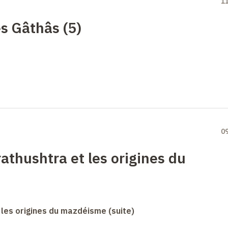
1
s Gâthâs (5)
0
athushtra et les origines du
 les origines du mazdéisme (suite)