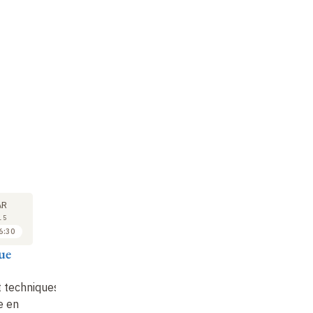
SÉMINAIRE
SÉMINAIRE
SÉ
11
18
AR
MAR
MAR
15
2015
2015
6:30
14:30 à 16:30
14:30 à 16:30
ue
Dominique
Dominique
D
Charpin
Charpin
C
t techniques
Archives et techniques
Archives et techniques
Ar
e en
d'archivage en
d'archivage en
d'