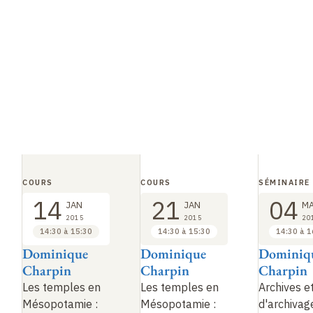
COURS
COURS
SÉMINAIRE
14
21
04
JAN
JAN
M
2015
2015
20
14:30 à 15:30
14:30 à 15:30
14:30 à 1
Dominique
Dominique
Dominiq
Charpin
Charpin
Charpin
Les temples en
Les temples en
Archives e
Mésopotamie
:
Mésopotamie
:
d'archivag