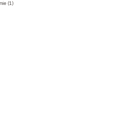
ie (1)
Mésopotamie (2)
Mésopotamie (3)
Mé