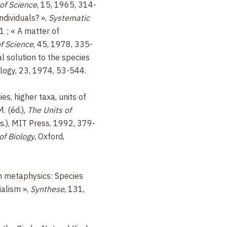
 of Science
, 15, 1965, 314-
es concepts comporte des
ndividuals? »,
Systematic
i ne doivent pourtant pas
1 ; « A matter of
entialisme intrinsèque
f Science
, 45, 1978, 335-
 de tester notre propre
al solution to the species
utre modèle explicatif
logy, 23, 1974, 53-544.
 avait aussi attiré
usters» (ou « grappes »)
es, higher taxa, units of
és (dû à R. Boyd [28]), qui
. (éd.),
The Units of
ges : il prend en compte
s.), MIT Press, 1992, 379-
, flexibilité, plasticité des
of Biology
, Oxford,
e profil causal de l’espèce ;
réaliste d’explication.
s : il est en contradiction
n metaphysics: Species
; il tend à donner une
ialism »,
Synthese
, 131,
ode d’identification des
sion entre l’espèce
e « espèce » (
kind
) et