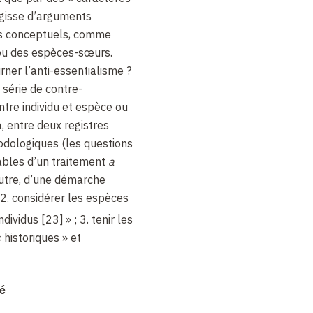
’agisse d’arguments
s conceptuels, comme
é ou des espèces-sœurs.
ner l’anti-essentialisme ?
série de contre-
ntre individu et espèce ou
a, entre deux registres
dologiques (les questions
ciables d’un traitement
a
’autre, d’une démarche
; 2. considérer les espèces
ndividus [23]
» ; 3. tenir les
 historiques » et
eloppé un « nouvel
mé
, foncièrement relationnel,
 : montrer que