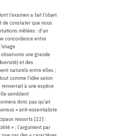
dont l’examen a fait l’objet
st de constater que nous
tuitions mêlées : d’un
 une concordance entre
l’image
us observons une grande
iversité) et des
t naturels entre elles ;
, tout comme l’idée selon
) renverrait à une espèce
elle semblent
tonnera donc pas qu’ait
ensus » anti-essentialiste
cipaux ressorts [22]
:
ilité » ; l’argument par
ôt que par des « caractères