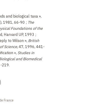
ntrinsèques [29]
: ainsi, tout
e les individus peuvent
nds and biological taxa »,
tielles extrinsèques
1), 1981, 66-90 ;
The
’approche cladistique,
ysical Foundations of the
ue, considère que les
rd, Harvard UP, 1993 ;
nissent non par renvoi à
eply to Wilson »,
British
achée mais par une
 of Science
, 47, 1996, 441-
ncêtre commun. Ensuite, en
fication »,
Studies in
ans une approche
Biological and Biomedical
nt le principe de sélection
3-219.
onniste (insistant sur le
pèrent au moins autant du
)
 qui constitue une variation
 liée au mode de
taille d’une population
itness
» (ou valeur
de France
un rôle clé que ne