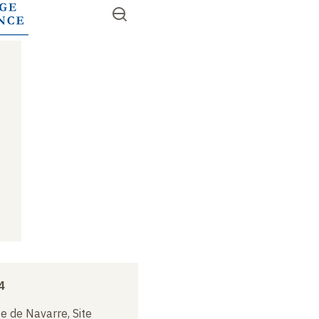
Aller
Ouvrir
RECHERCHER
au
Accès
le
contenu
menu
rapides
principal
4
e de Navarre, Site