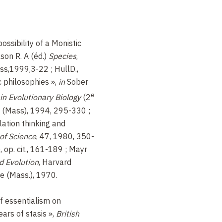
ncompatible avec la théorie
t insister sur la définition
té relationnelle, en
ossibility of a Monistic
 des concepts relationnels
lson R. A (éd.)
Species
,
és les arguments suivants :
s,1999,3-22 ; HullD.,
iblesse des arguments
 philosophies »,
in
Sober
l’idée de « ressemblance »
e
n Evolutionary Biology
(2
rtance, en revanche, de
e (Mass), 1994, 295-330 ;
ts relationnels comme
lation thinking and
teur », de
of Science
, 47, 1980, 350-
core de « phylogénétique ».
), op. cit., 161-189 ; Mayr
ulement à montrer que
d Evolution
, Harvard
me sont compatibles, mais
e (Mass.), 1970.
retranscrire la ligne
ée par Kripke et Putnam
of essentialism on
, LaPorte). Toutefois,
rs of stasis »,
British
el » rencontre à son tour