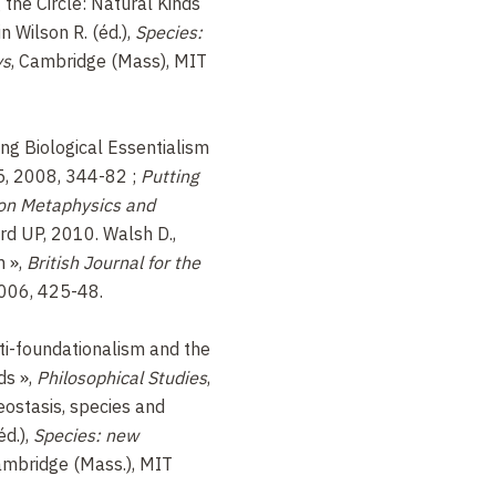
ng the Circle: Natural Kinds
ite pas un certain flou dans
n Wilson R. (éd.),
Species:
traditionnel comportant les
ys
, Cambridge (Mass), MIT
odèle (faiblement
, celui de l’essentialisme
lui de l’essentialisme
ing Biological Essentialism
s peu satisfaisants, faut-
75, 2008, 344-82 ;
Putting
orité aux relations, renoncer
 on Metaphysics and
sme ? Non, et pour le
ord UP, 2010. Walsh D.,
s un premier temps, les
m »,
British Journal for the
dditisme dispositionnel et
2006, 425-48.
lesquelles repose le
sale des propriétés ; 2.
nti-foundationalism and the
tionnaliste des lois ; 3.
ds »,
Philosophical Studies
,
ologique ; 4.
ostasis, species and
sme étroit).
éd.),
Species: new
ambridge (Mass.), MIT
n a souligné la proximité