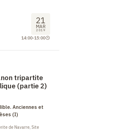
21
MAR
2019
14:00
-
15:00
anon tripartite
lique (partie 2)
Bible. Anciennes et
èses (I)
ite de Navarre, Site