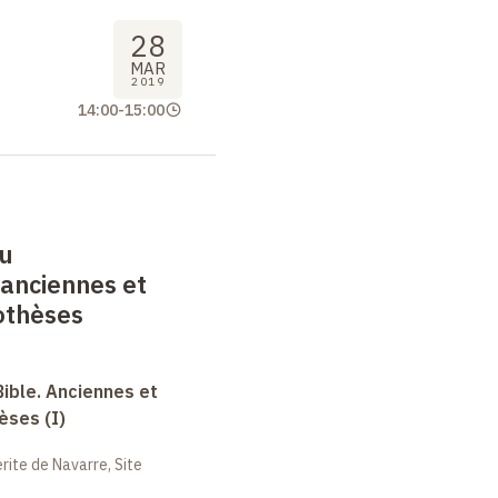
28
MAR
2019
14:00
-
15:00
du
 anciennes et
othèses
Bible. Anciennes et
èses (I)
ite de Navarre, Site