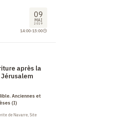
09
MAI
2019
14:00
-
15:00
riture après la
e Jérusalem
Bible. Anciennes et
èses (I)
ite de Navarre, Site