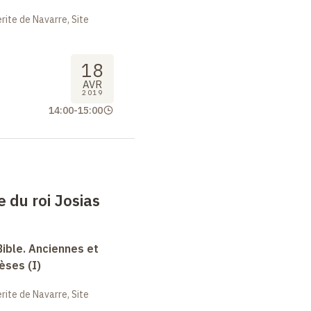
ite de Navarre, Site
18
AVR
2019
14:00
-
15:00
e du roi Josias
Bible. Anciennes et
èses (I)
ite de Navarre, Site