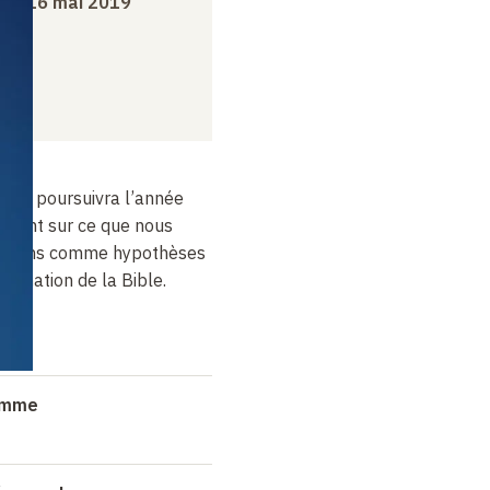
udi 16 mai 2019
ui se poursuivra l’année
e point sur ce que nous
mettons comme hypothèses
formation de la Bible.
ramme