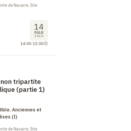
ite de Navarre, Site
14
MAR
2019
14:00
-
15:00
anon tripartite
lique (partie 1)
Bible. Anciennes et
èses (I)
ite de Navarre, Site