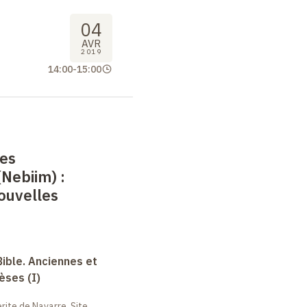
04
AVR
2019
14:00
-
15:00
des
(Nebiim)
:
ouvelles
Bible. Anciennes et
èses (I)
ite de Navarre, Site