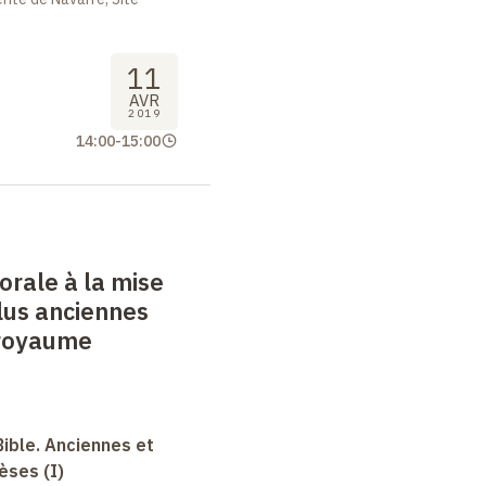
11
AVR
2019
14:00
-
15:00
 orale à la mise
plus anciennes
 royaume
Bible. Anciennes et
èses (I)