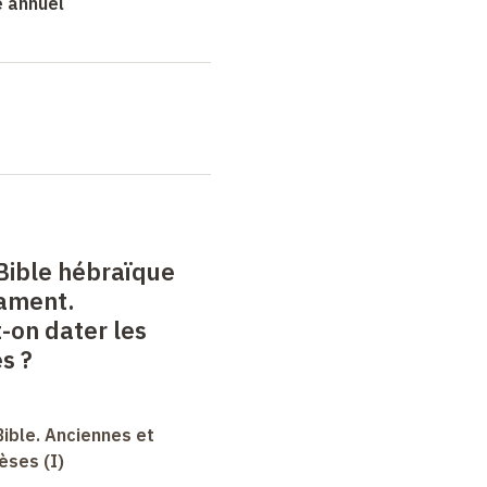
é annuel
 Bible hébraïque
tament.
on dater les
es
?
Bible. Anciennes et
èses (I)