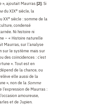
e », ajoutait Maurras
[2]
. Si
e
me
du XIX
siècle, la
e
u XX
siècle : somme de la
a culture, condensé
rnée. Ni histoire ni
e – « Histoire naturelle
ait Maurras, sur l’analyse
on sur le système mais sur
u des coïncidences : c’est
rtune ». Tout est en
 dépend de la chance, ou
relève elle aussi de la
une », non de la
Somme
de l’expression de Maurras :
 l’occasion amoureuse,
rles et de Jupien.