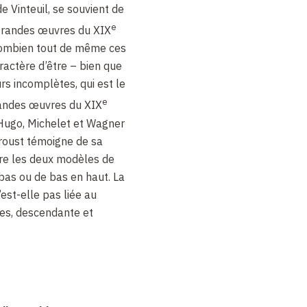
e Vinteuil, se souvient de
e
grandes œuvres du XIX
 combien tout de même ces
ractère d’être – bien que
s incomplètes, qui est le
e
randes œuvres du XIX
, Hugo, Michelet et Wagner
Proust témoigne de sa
re les deux modèles de
 bas ou de bas en haut. La
’est-elle pas liée au
ies, descendante et
1970-1993, 21 vol., t. XII,