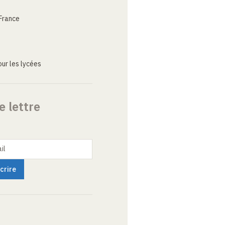
France
ur les lycées
e lettre
il