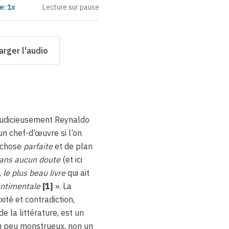
e: 1x
Lecture sur pause
arger l'audio
t judicieusement Reynaldo
n chef-d’œuvre si l’on
 chose
parfaite
et de plan
ans aucun doute
(et ici
,
le plus beau livre
qui ait
entimentale
[1]
». La
té et contradiction,
la littérature, est un
n peu monstrueux, non un