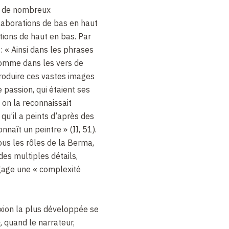
t de nombreux
aborations de bas en haut
ions de haut en bas. Par
: « Ainsi dans les phrases
omme dans les vers de
troduire ces vastes images
 passion, qui étaient ses
 on la reconnaissait
qu’il a peints d’après des
nnaît un peintre » (II, 51).
tous les rôles de la Berma,
des multiples détails,
égage une « complexité
exion la plus développée se
e,
quand le narrateur,