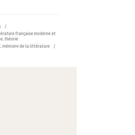
s
térature française moderne et
ue, théorie
, mémoire de la littérature