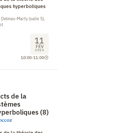
ques hyperboliques
 Delmas-Marty (salle 5),
ot
11
FÉV
2015
10:00
-
11:00
cts de la
ystèmes
perboliques (8)
occoz
 de la théorie des