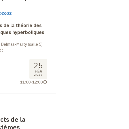
occoz
 de la théorie des
ques hyperboliques
 Delmas-Marty (salle 5),
ot
25
FÉV
2015
11:00
-
12:00
cts de la
ystèmes