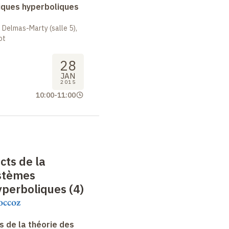
ques hyperboliques
 Delmas-Marty (salle 5),
ot
28
JAN
2015
10:00
-
11:00
cts de la
ystèmes
perboliques (4)
occoz
 de la théorie des