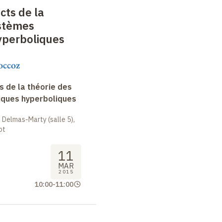
cts de la
ystèmes
perboliques
occoz
 de la théorie des
ques hyperboliques
 Delmas-Marty (salle 5),
ot
11
MAR
2015
10:00
-
11:00