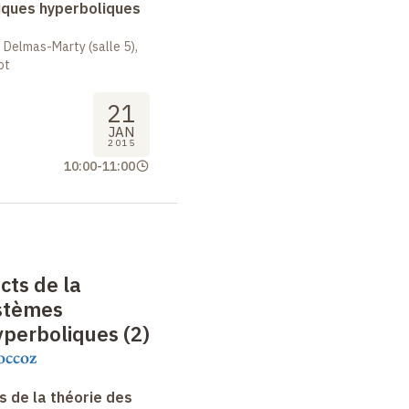
ques hyperboliques
 Delmas-Marty (salle 5),
ot
21
JAN
2015
10:00
-
11:00
cts de la
ystèmes
perboliques (2)
occoz
 de la théorie des