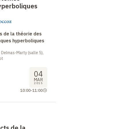
perboliques
occoz
 de la théorie des
ques hyperboliques
 Delmas-Marty (salle 5),
ot
04
MAR
2015
10:00
-
11:00
cts de la