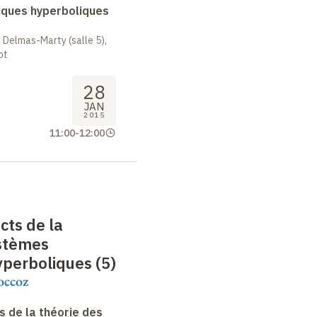
ques hyperboliques
 Delmas-Marty (salle 5),
ot
28
JAN
2015
11:00
-
12:00
cts de la
ystèmes
perboliques (5)
occoz
 de la théorie des