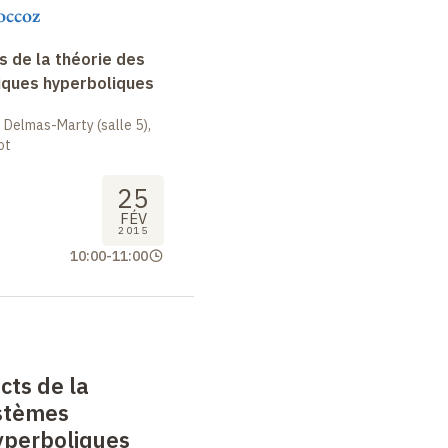
occoz
 de la théorie des
ques hyperboliques
 Delmas-Marty (salle 5),
ot
25
FÉV
2015
10:00
-
11:00
cts de la
ystèmes
perboliques