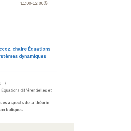
11:00
-
12:00
ccoz, chaire Équations
 systèmes dynamiques
s
 Équations différentielles et
es aspects de la théorie
perboliques