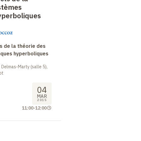
ystèmes
perboliques
occoz
 de la théorie des
ques hyperboliques
 Delmas-Marty (salle 5),
ot
04
MAR
2015
11:00
-
12:00