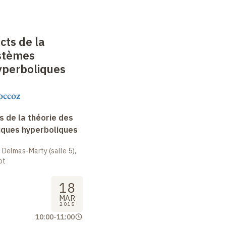
cts de la
ystèmes
perboliques
occoz
 de la théorie des
ques hyperboliques
 Delmas-Marty (salle 5),
ot
18
MAR
2015
10:00
-
11:00