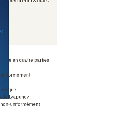
r
au
mercredi 18 mars
oz
divisé en quatre parties :
 uniformément
amique ;
s de Lyapunov ;
 non-uniformément