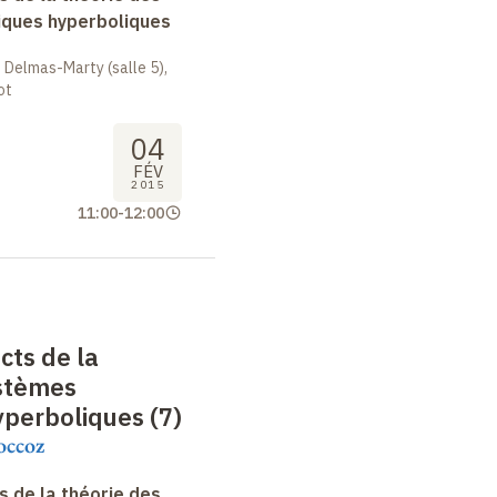
ques hyperboliques
 Delmas-Marty (salle 5),
ot
04
FÉV
2015
11:00
-
12:00
cts de la
ystèmes
perboliques (7)
occoz
 de la théorie des