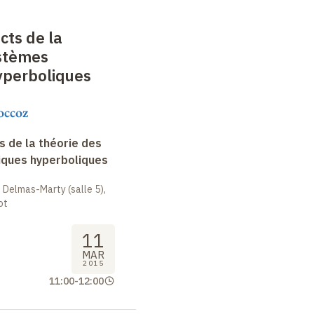
cts de la
ystèmes
perboliques
occoz
 de la théorie des
ques hyperboliques
 Delmas-Marty (salle 5),
ot
11
MAR
2015
11:00
-
12:00