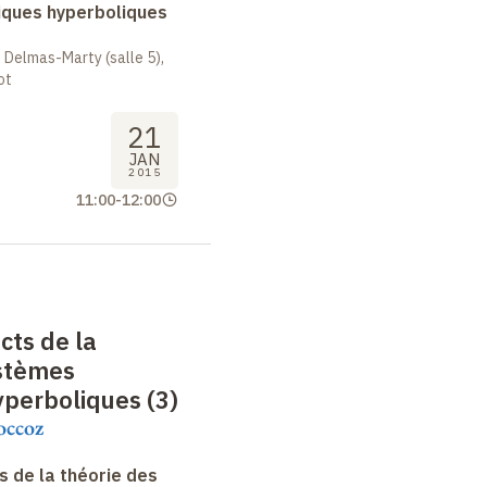
ques hyperboliques
 Delmas-Marty (salle 5),
ot
21
JAN
2015
11:00
-
12:00
cts de la
ystèmes
perboliques (3)
occoz
 de la théorie des