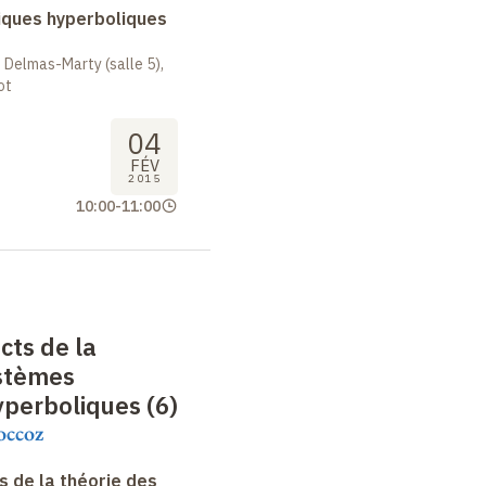
ques hyperboliques
 Delmas-Marty (salle 5),
ot
04
FÉV
2015
10:00
-
11:00
cts de la
ystèmes
perboliques (6)
occoz
 de la théorie des