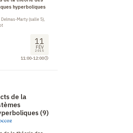
ques hyperboliques
 Delmas-Marty (salle 5),
ot
11
FÉV
2015
11:00
-
12:00
cts de la
ystèmes
perboliques (9)
occoz