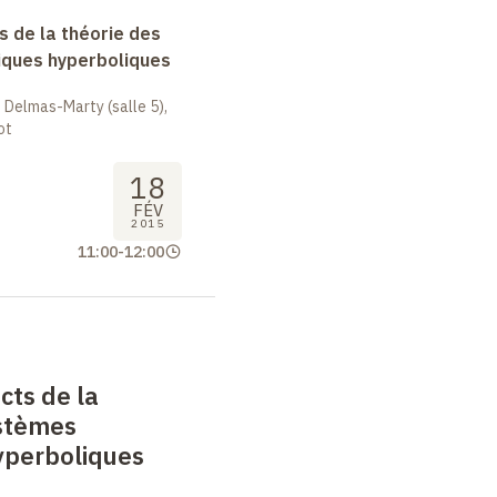
 de la théorie des
ques hyperboliques
 Delmas-Marty (salle 5),
ot
18
FÉV
2015
11:00
-
12:00
cts de la
ystèmes
perboliques