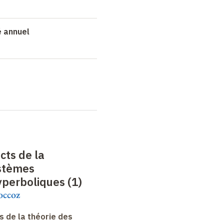
é annuel
cts de la
ystèmes
perboliques (1)
occoz
 de la théorie des