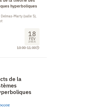
 de la théorie des
ques hyperboliques
 Delmas-Marty (salle 5),
ot
18
FÉV
2015
10:00
-
11:00
cts de la
ystèmes
perboliques
occoz