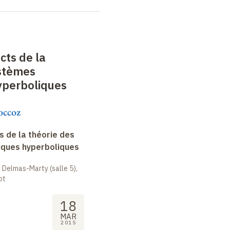
cts de la
ystèmes
perboliques
occoz
 de la théorie des
ques hyperboliques
 Delmas-Marty (salle 5),
ot
18
MAR
2015