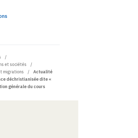
ions
s
ns et sociétés
et migrations
Actualité
ce déchristianisée dite «
tion générale du cours