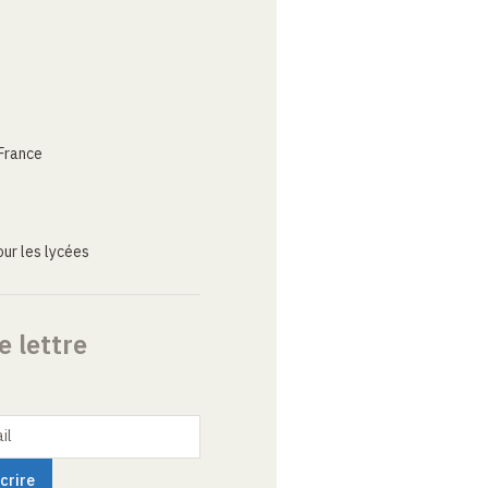
France
ur les lycées
e lettre
il