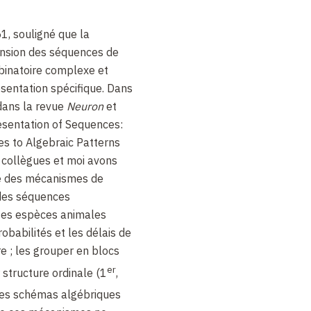
1, souligné que la
ension des séquences de
binatoire complexe et
sentation spécifique. Dans
dans la revue
Neuron
et
sentation of Sequences:
ies to Algebraic Patterns
collègues et moi avons
e des mécanismes de
 des séquences
es espèces animales
obabilités et les délais de
re ; les grouper en blocs
er
r structure ordinale (1
,
des schémas algébriques