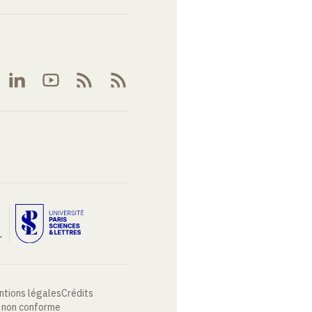
ntions légales
Crédits
: non conforme