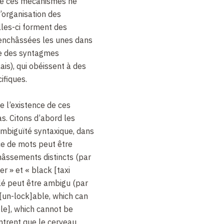
de ces mécanismes ne
’organisation des
lles-ci forment des
enchâssées les unes dans
le des syntagmes
ais), qui obéissent à des
ifiques.
 l’existence de ces
s. Citons d’abord les
mbiguïté syntaxique, dans
e de mots peut être
âssements distincts (par
er » et « black [taxi
lé peut être ambigu (par
[un-lock]able, which can
le], which cannot be
trent que le cerveau