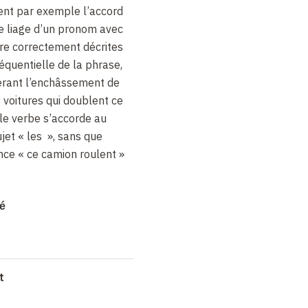
sent par exemple l’accord
le liage d’un pronom avec
re correctement décrites
équentielle de la phrase,
érant l’enchâssement de
voitures qui doublent ce
 le verbe s’accorde au
ujet « les », sans que
nce « ce camion roulent »
profonde
» arborescente
mé
arente des phrases
nnes. René Descartes
s humains savent «
user de
s en les composant
»
t
637). Arnault et Lancelot,
 Royal (1660), soulignent