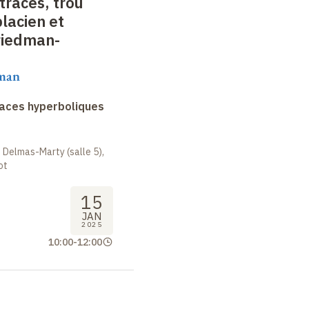
races, trou
placien et
riedman-
aman
faces hyperboliques
 Delmas-Marty (salle 5),
ot
15
JAN
2025
10:00
-
12:00