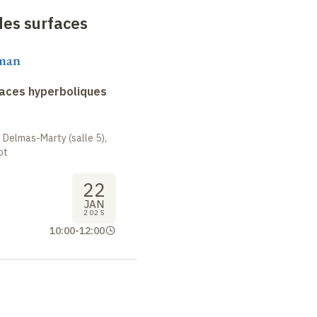
des surfaces
aman
faces hyperboliques
 Delmas-Marty (salle 5),
ot
22
JAN
2025
10:00
-
12:00