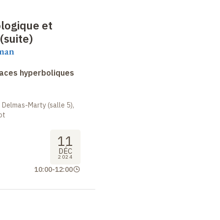
logique et
(suite)
aman
faces hyperboliques
 Delmas-Marty (salle 5),
ot
11
DÉC
2024
10:00
-
12:00