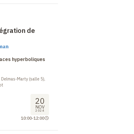
égration de
aman
faces hyperboliques
 Delmas-Marty (salle 5),
ot
20
NOV
2024
10:00
-
12:00