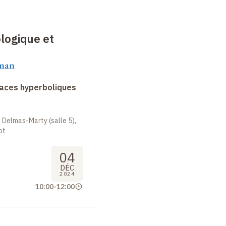
logique et
aman
faces hyperboliques
 Delmas-Marty (salle 5),
ot
04
DÉC
2024
10:00
-
12:00