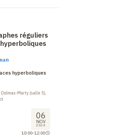
aphes réguliers
 hyperboliques
aman
faces hyperboliques
 Delmas-Marty (salle 5),
ot
06
NOV
2024
10:00
-
12:00