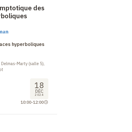
mptotique des
rboliques
aman
faces hyperboliques
 Delmas-Marty (salle 5),
ot
18
DÉC
2024
10:00
-
12:00