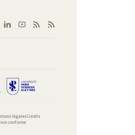
ntions légales
Crédits
: non conforme