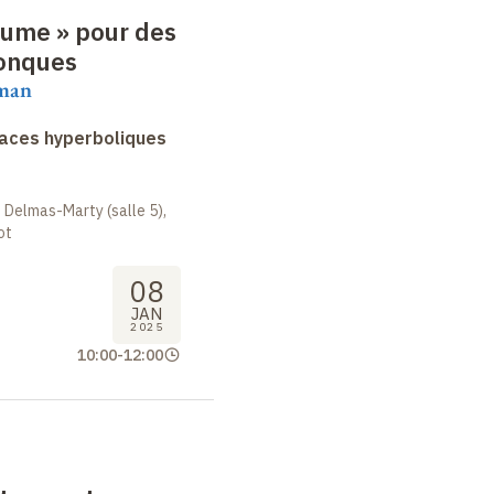
lume
»
pour des
onques
aman
faces hyperboliques
 Delmas-Marty (salle 5),
ot
08
JAN
2025
10:00
-
12:00