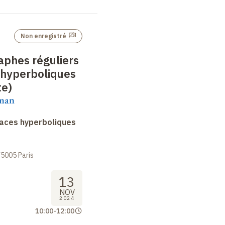
Non enregistré
aphes réguliers
 hyperboliques
te)
aman
faces hyperboliques
75005 Paris
13
NOV
2024
10:00
-
12:00