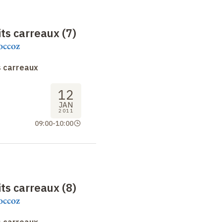
ts carreaux (7)
occoz
s carreaux
12
JAN
2011
09:00
-
10:00
ts carreaux (8)
occoz