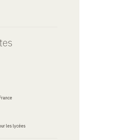
tes
France
ur les lycées