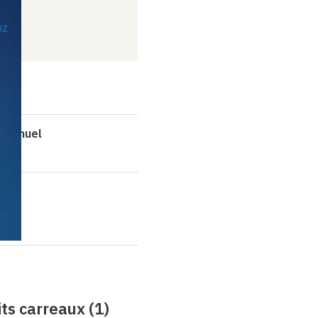
oz
é annuel
ts carreaux (1)