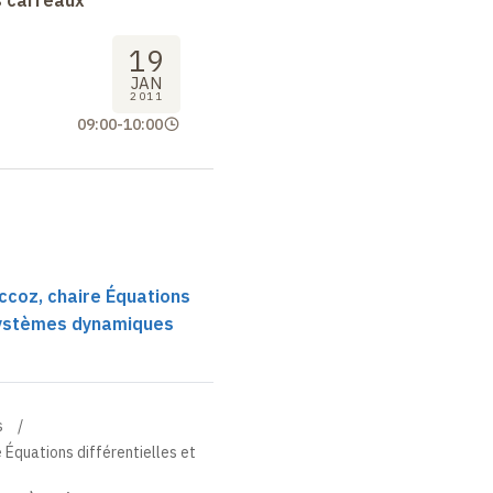
s carreaux
19
JAN
2011
09:00
-
10:00
ccoz, chaire Équations
 systèmes dynamiques
s
 Équations différentielles et