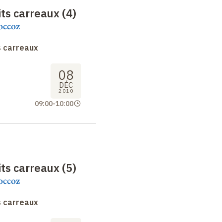
ts carreaux (4)
occoz
s carreaux
08
DÉC
2010
09:00
-
10:00
ts carreaux (5)
occoz
s carreaux