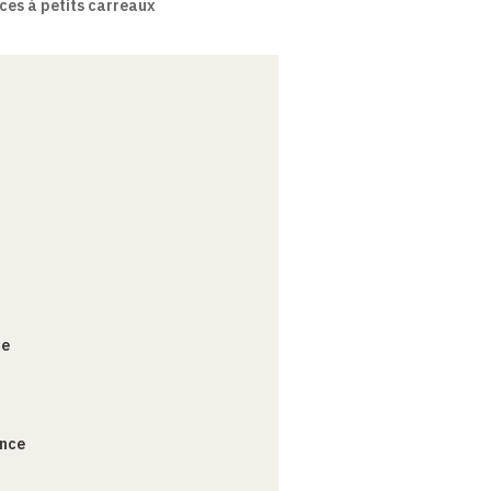
ces à petits carreaux
ce
ance