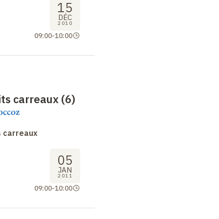
15
DÉC
2010
09:00
-
10:00
ts carreaux (6)
occoz
s carreaux
05
JAN
2011
09:00
-
10:00