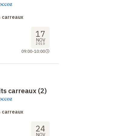
occoz
s carreaux
17
NOV
2010
09:00
-
10:00
ts carreaux (2)
occoz
s carreaux
24
NOV