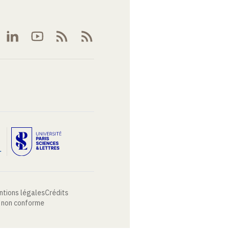
ntions légales
Crédits
: non conforme