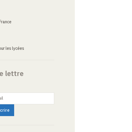
France
ur les lycées
e lettre
il