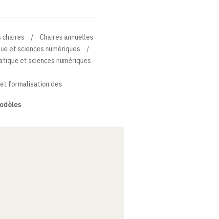
 chaires
Chaires annuelles
que et sciences numériques
atique et sciences numériques
et formalisation des
modèles