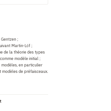
e Gentzen
;
suivant Martin-Löf
;
e de la théorie des types
comme modèle initial
;
modèles, en particulier
 modèles de préfaisceaux.
t