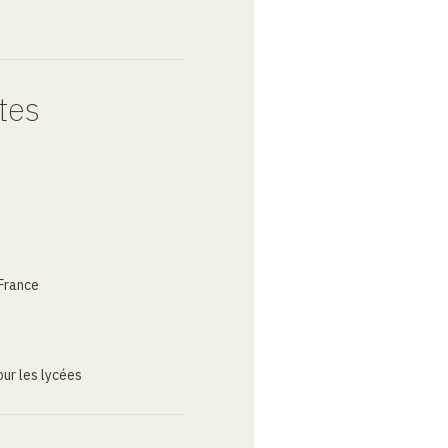
tes
France
ur les lycées