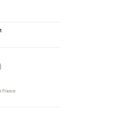
t
)
e France