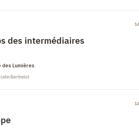
1
ps des intermédiaires
e des Lumières
celin Berthelot
1
ope