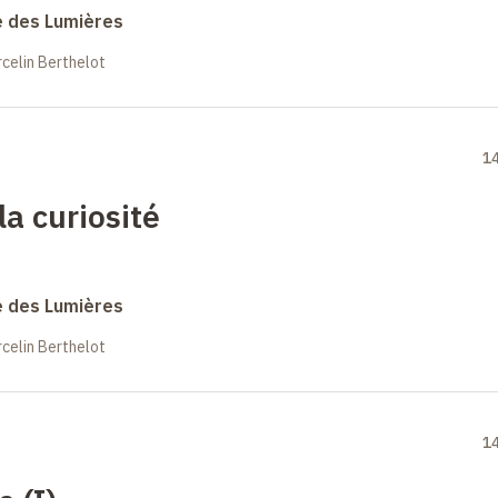
e des Lumières
celin Berthelot
1
a curiosité
e des Lumières
celin Berthelot
1