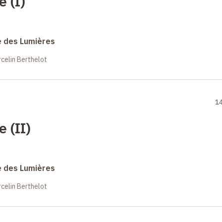
ue
(I)
e des Lumières
celin Berthelot
1
ue
(II)
e des Lumières
celin Berthelot