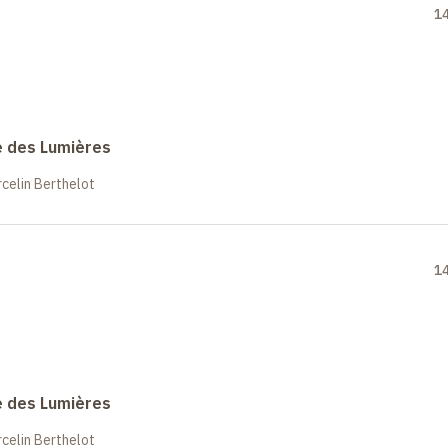
1
e des Lumières
celin Berthelot
1
e des Lumières
celin Berthelot