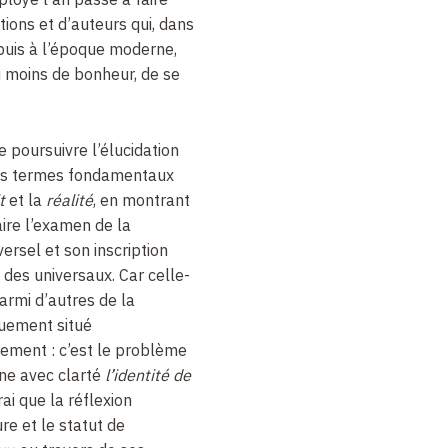
ions et d’auteurs qui, dans
 puis à l’époque moderne,
u moins de bonheur, de se
de poursuivre l’élucidation
rois termes fondamentaux
t
et la
réalité
, en montrant
ire l’examen de la
versel et son inscription
 des universaux. Car celle-
armi d’autres de la
quement situé
uement : c’est le problème
ine avec clarté
l’identité de
vrai que la réflexion
ure et le statut de