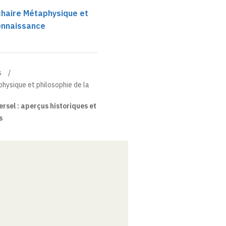
 chaire Métaphysique et
connaissance
s
physique et philosophie de la
ersel : aperçus historiques et
s