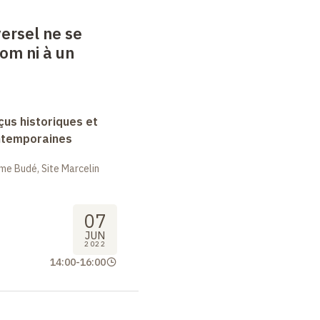
versel ne se
nom ni à un
rçus historiques et
ntemporaines
me Budé, Site Marcelin
07
JUN
2022
14:00
-
16:00