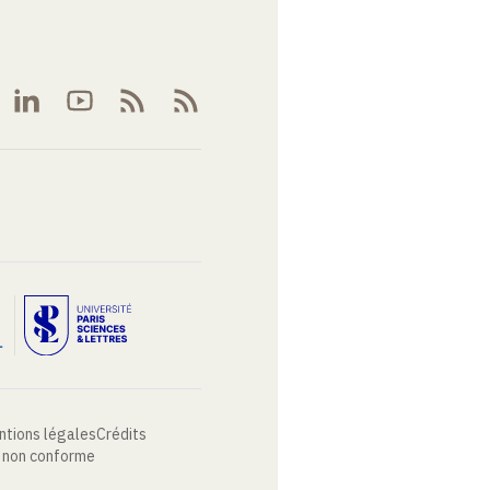
ntions légales
Crédits
: non conforme