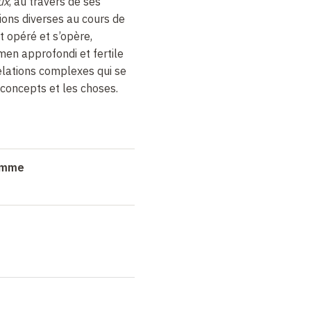
ux
, au travers de ses
ions diverses au cours de
est opéré et s’opère,
men approfondi et fertile
lations complexes qui se
 concepts et les choses.
ramme