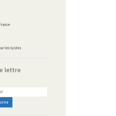
France
ur les lycées
e lettre
il