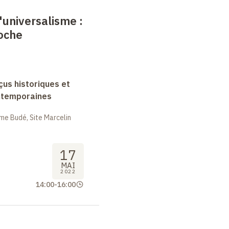
l'universalisme :
oche
rçus historiques et
ntemporaines
me Budé, Site Marcelin
17
MAI
2022
14:00
-
16:00