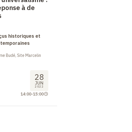
éponse à de
s
rçus historiques et
ntemporaines
me Budé, Site Marcelin
28
JUN
2022
14:00
-
15:00