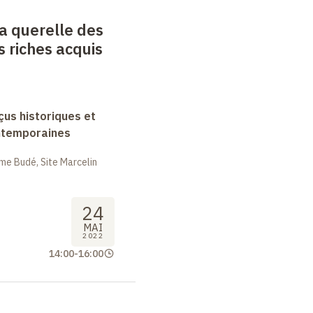
la querelle des
es riches acquis
rçus historiques et
ntemporaines
me Budé, Site Marcelin
24
MAI
2022
14:00
-
16:00