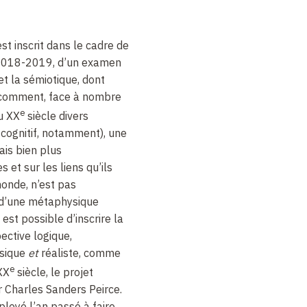
t inscrit dans le cadre de
 2018-2019, d’un examen
 et la sémiotique, dont
r comment, face à nombre
e
au
XX
siècle divers
, cognitif, notamment), une
ais bien plus
 et sur les liens qu’ils
 monde, n’est pas
 d’une métaphysique
 est possible d’inscrire la
ective logique,
ysique
et
réaliste, comme
e
XX
siècle, le projet
 Charles Sanders Peirce.
mployé l’an passé à faire