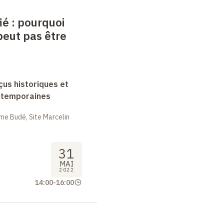
ié
: pourquoi
peut pas être
rçus historiques et
ntemporaines
me Budé, Site Marcelin
31
MAI
2022
14:00
-
16:00