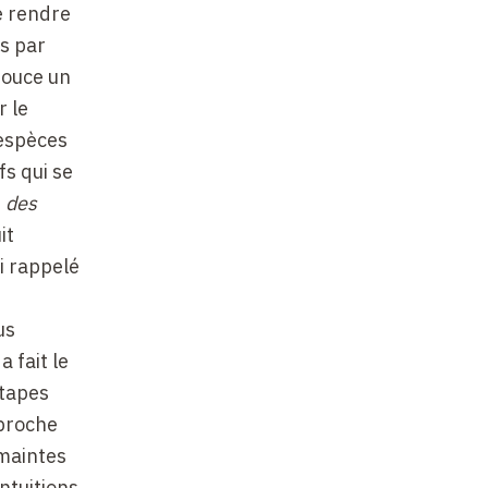
e rendre
as par
douce un
r le
 espèces
fs qui se
,
des
it
i rappelé
us
 fait le
étapes
pproche
 maintes
intuitions