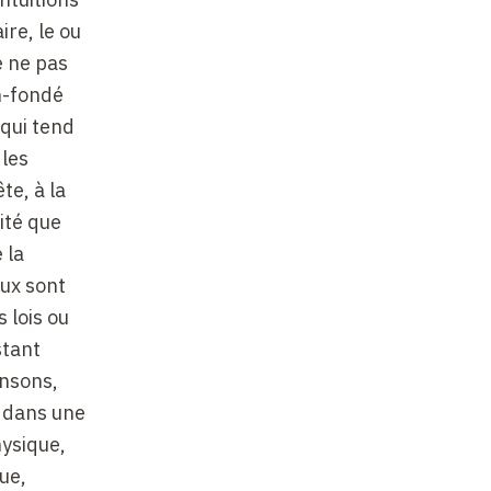
ire, le ou
e ne pas
n-fondé
 qui tend
 les
te, à la
ité que
 la
aux sont
s lois ou
stant
ensons,
, dans une
ysique,
ue,