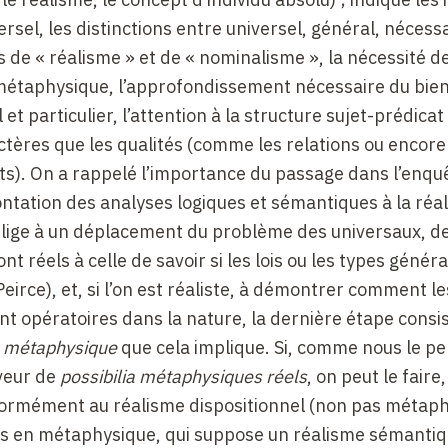
ersel, les distinctions entre universel, général, nécessa
 de « réalisme » et de « nominalisme », la nécessité d
e métaphysique, l’approfondissement nécessaire du bie
et particulier, l’attention à la structure sujet-prédicat
ctères que les qualités (comme les relations ou encore
ts). On a rappelé l’importance du passage dans l’enquê
rontation des analyses logiques et sémantiques à la réal
oblige à un déplacement du problème des universaux, de
nt réels à celle de savoir si les lois ou les types génér
(Peirce), et, si l’on est réaliste, à démontrer comment le
nt opératoires dans la nature, la dernière étape consi
t
métaphysique
que cela implique. Si, comme nous le p
aveur de
possibilia métaphysiques réels
, on peut le faire
ormément au réalisme dispositionnel (non pas métaph
s en métaphysique, qui suppose un réalisme sémantiq