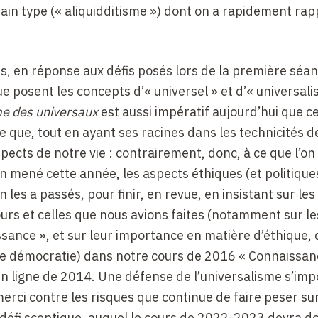
rtain type (« aliquidditisme ») dont on a rapidement rap
rs, en réponse aux défis posés lors de la première séan
 posent les concepts d’« universel » et d’« universali
e des universaux
est aussi impératif aujourd’hui que c
rce que, tout en ayant ses racines dans les technicités d
aspects de notre vie : contrairement, donc, à ce que l’on
 mené cette année, les aspects éthiques (et politiques
les a passés, pour finir, en revue, en insistant sur les 
urs et celles que nous avions faites (notamment sur le
ssance », et sur leur importance en matière d’éthique, 
 de démocratie) dans notre cours de 2016 « Connaissanc
en ligne de 2014. Une défense de l’universalisme s’imp
merci contre les risques que continue de faire peser sur
 défi sceptique, auquel le cours de 2022-2023 devra d