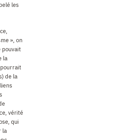
pelé les
ce,
sme », on
e pouvait
e la
 pourrait
) de la
liens
s
de
e, vérité
ose, qui
 la
onc