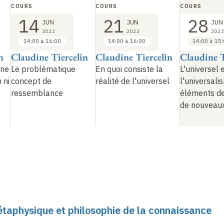
COURS
COURS
COURS
14
21
28
JUN
JUN
JUN
2022
2022
2022
14:00 à 16:00
14:00 à 16:00
14:00 à 15
n
Claudine Tiercelin
Claudine Tiercelin
Claudine T
 ne
Le problématique
En quoi consiste la
L'universel 
 ni
concept de
réalité de l'universel
l'universali
ressemblance
éléments de
de nouveaux
Métaphysique et philosophie de la connaissance