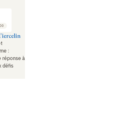
:00
iercelin
et
sme
:
 réponse à
 défis