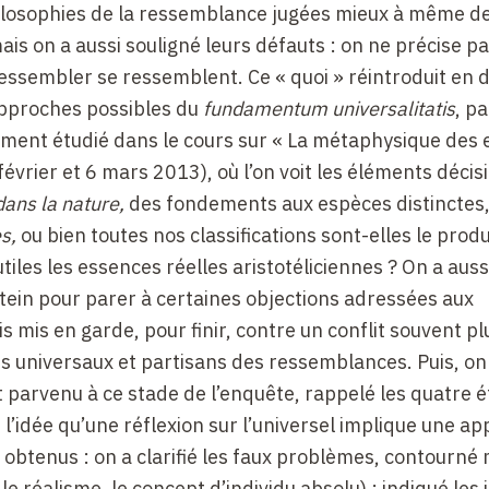
hilosophies de la ressemblance jugées mieux à même d
is on a aussi souligné leurs défauts : on ne précise p
essembler se ressemblent. Ce « quoi » réintroduit en 
s approches possibles du
fundamentum universalitatis
, pa
gement étudié dans le cours sur « La métaphysique des
février et 6 mars 2013), où l’on voit les éléments décisi
dans la nature,
des fondements aux espèces distinctes
es,
ou bien toutes nos classifications sont-elles le produ
iles les essences réelles aristotéliciennes ? On a auss
tein pour parer à certaines objections adressées aux
 mis en garde, pour finir, contre un conflit souvent pl
 universaux et partisans des ressemblances. Puis, on a
est parvenu à ce stade de l’enquête, rappelé les quatre 
 l’idée qu’une réflexion sur l’universel implique une a
s obtenus : on a clarifié les faux problèmes, contourné
, le réalisme, le concept d’individu absolu) ; indiqué les 