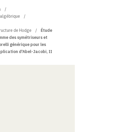
s
 algébrique
structure de Hodge
Étude
emme des symétriseurs et
relli générique pour les
plication d'Abel-Jacobi, II