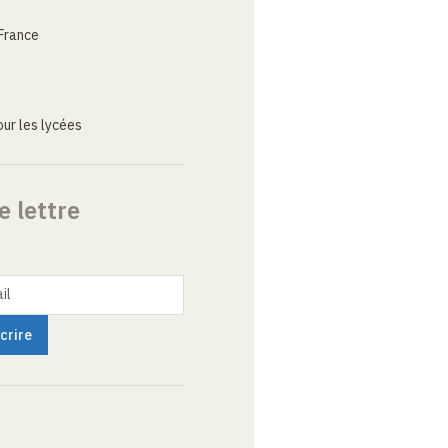
France
ur les lycées
e lettre
il