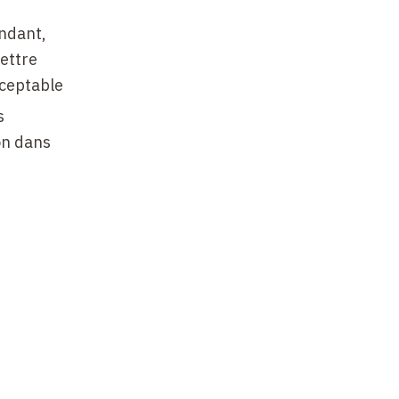
endant,
mettre
cceptable
s
on dans