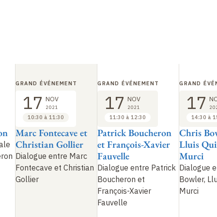
GRAND ÉVÉNEMENT
GRAND ÉVÉNEMENT
GRAND ÉVÉ
17
17
17
NOV
NOV
N
2021
2021
20
10:30 à 11:30
11:30 à 12:30
14:30 à 1
on
Marc Fontecave et
Patrick Boucheron
Chris Bow
Christian Gollier
et François-Xavier
Lluis Qu
ale
Fauvelle
Murci
eron
Dialogue entre Marc
Fontecave et Christian
Dialogue entre Patrick
Dialogue e
Gollier
Boucheron et
Bowler, Ll
François-Xavier
Murci
Fauvelle