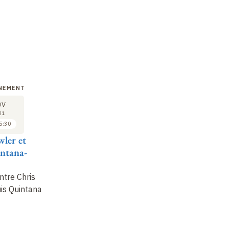
NEMENT
GRAND ÉVÉNEMENT
17
OV
NOV
21
2021
5:30
15:30 à 16:30
ler et
Dario Mantovani et
intana-
Laurent
Fonbaustier
ntre Chris
Dialogue entre Dario
uis Quintana-
Mantovani et Laurent
Fonbaustier