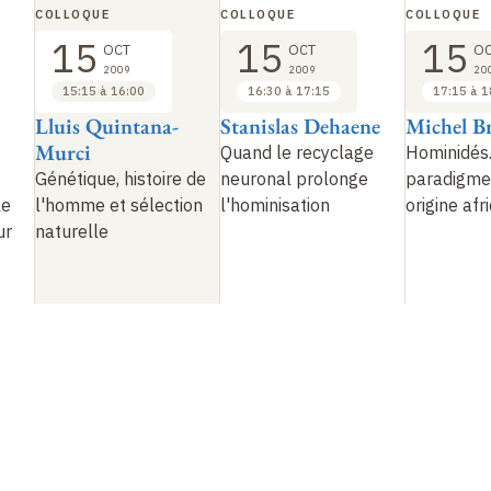
COLLOQUE
COLLOQUE
COLLOQUE
15
15
15
OCT
OCT
O
2009
2009
20
15:15 à 16:00
16:30 à 17:15
17:15 à 1
Lluis Quintana-
Stanislas Dehaene
Michel B
Murci
Quand le recyclage
Hominidés.
Génétique, histoire de
neuronal prolonge
paradigme
le
l'homme et sélection
l'hominisation
origine afr
ur
naturelle