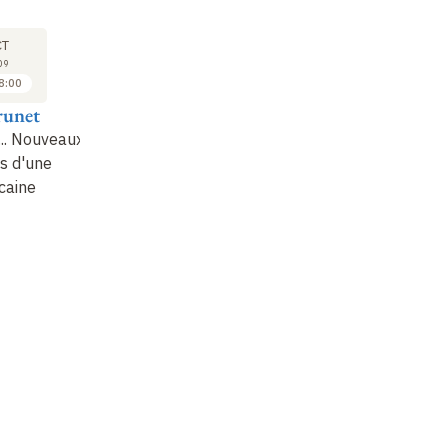
COLLOQUE
COLLOQUE
CO
16
16
CT
OCT
OCT
09
2009
2009
8:00
09:00 à 09:45
09:45 à 10:30
runet
Jean Gayon
Mireille Delmas-
Mi
Marty
.. Nouveaux
Les origines des
Co
s d'une
facultés mentales et
Hominisation et
En
icaine
morales chez Darwin
humanisation
et Wallace