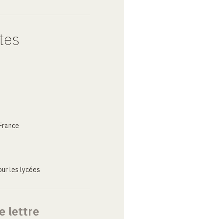
tes
France
ur les lycées
e lettre