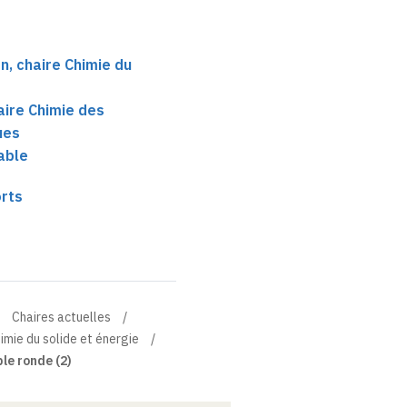
, chaire Chimie du
aire Chimie des
ues
able
orts
Chaires actuelles
imie du solide et énergie
le ronde (2)