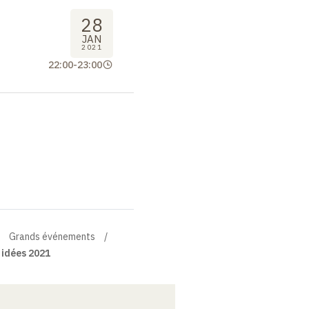
28
JAN
2021
22:00
-
23:00
Grands événements
 idées 2021