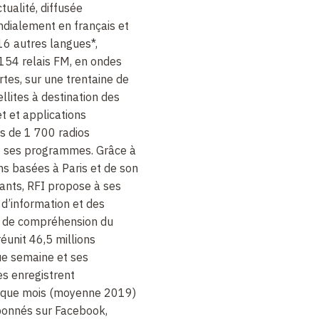
ctualité, diffusée
dialement en français et
16 autres langues*,
 154 relais FM, en ondes
rtes, sur une trentaine de
ellites à destination des
et et applications
s de 1 700 radios
t ses programmes. Grâce à
ns basées à Paris et de son
nts, RFI propose à ses
d’information et des
s de compréhension du
éunit 46,5 millions
e semaine et ses
s enregistrent
chaque mois (moyenne 2019)
abonnés sur Facebook,