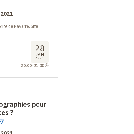
s 2021
ite de Navarre, Site
28
JAN
2021
20:00
-
21:00
tographies pour
ces
?
ky
s 2021