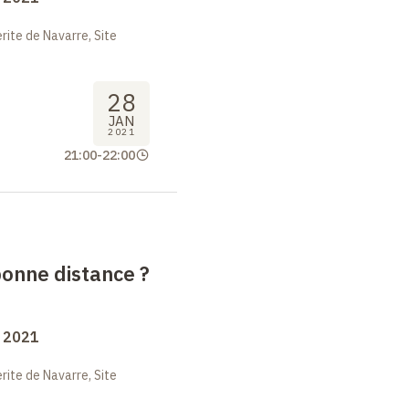
ite de Navarre, Site
28
JAN
2021
21:00
-
22:00
 bonne distance
?
s 2021
ite de Navarre, Site